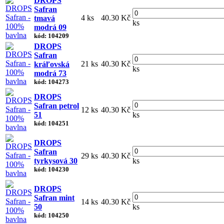
DROPS
Safran
4 ks
40.30 Kč
tmavá
ks
modrá 09
kód: 104209
DROPS
Safran
21 ks
40.30 Kč
kráľovská
ks
modrá 73
kód: 104273
DROPS
Safran petrol
12 ks
40.30 Kč
51
ks
kód: 104251
DROPS
Safran
29 ks
40.30 Kč
tyrkysová 30
ks
kód: 104230
DROPS
Safran mint
14 ks
40.30 Kč
50
ks
kód: 104250