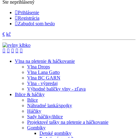
Ste neprihlásený
Prihlásenie
Registrácia
Zabudol som heslo
€
kč
Vlna na pletenie & háčkovanie
Vlna Drops
Vlna Lana Gatto
Vlna BC GARN
Vlna - výpredaj
Výhodné balíčky vlny - zľava
Ihlice & háčiky
Ihlice
Náhradné lanká/spojky
Háčiky
Sady háčiky/ihlice
Projektové tašky na pletenie a háčkovanie
Gombíky
Detské gombíky