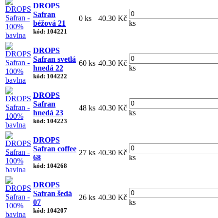
DROPS
Safran
0 ks
40.30 Kč
béžová 21
ks
kód: 104221
DROPS
Safran svetlá
60 ks
40.30 Kč
hnedá 22
ks
kód: 104222
DROPS
Safran
48 ks
40.30 Kč
hnedá 23
ks
kód: 104223
DROPS
Safran coffee
27 ks
40.30 Kč
68
ks
kód: 104268
DROPS
Safran šedá
26 ks
40.30 Kč
07
ks
kód: 104207