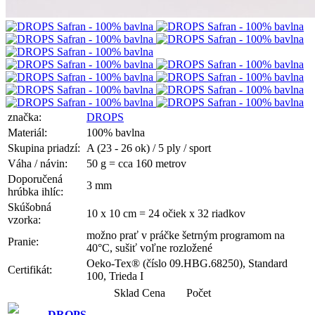
značka:
DROPS
Materiál:
100% bavlna
Skupina priadzí:
A (23 - 26 ok) / 5 ply / sport
Váha / návin:
50 g = cca 160 metrov
Doporučená
3 mm
hrúbka ihlíc:
Skúšobná
10 x 10 cm = 24 očiek x 32 riadkov
vzorka:
možno prať v práčke šetrným programom na
Pranie:
40°C, sušiť voľne rozložené
Oeko-Tex® (číslo 09.HBG.68250), Standard
Certifikát:
100, Trieda I
Sklad
Cena
Počet
DROPS