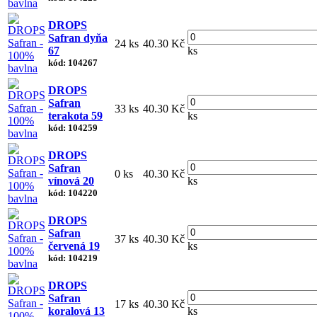
DROPS
Safran dyňa
24 ks
40.30 Kč
67
ks
kód: 104267
DROPS
Safran
33 ks
40.30 Kč
terakota 59
ks
kód: 104259
DROPS
Safran
0 ks
40.30 Kč
vínová 20
ks
kód: 104220
DROPS
Safran
37 ks
40.30 Kč
červená 19
ks
kód: 104219
DROPS
Safran
17 ks
40.30 Kč
koralová 13
ks