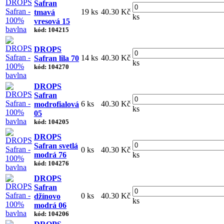
Safran
19 ks
40.30 Kč
tmavá
ks
vresová 15
kód: 104215
DROPS
14 ks
40.30 Kč
Safran lila 70
ks
kód: 104270
DROPS
Safran
6 ks
40.30 Kč
modrofialová
ks
05
kód: 104205
DROPS
Safran svetlá
0 ks
40.30 Kč
modrá 76
ks
kód: 104276
DROPS
Safran
0 ks
40.30 Kč
džínovo
ks
modrá 06
kód: 104206