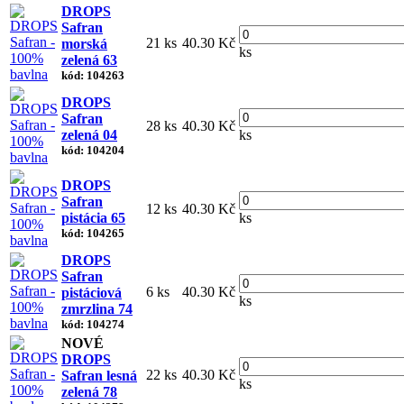
DROPS
Safran
21 ks
40.30 Kč
morská
ks
zelená 63
kód: 104263
DROPS
Safran
28 ks
40.30 Kč
zelená 04
ks
kód: 104204
DROPS
Safran
12 ks
40.30 Kč
pistácia 65
ks
kód: 104265
DROPS
Safran
6 ks
40.30 Kč
pistáciová
ks
zmrzlina 74
kód: 104274
NOVÉ
DROPS
22 ks
40.30 Kč
Safran lesná
ks
zelená 78