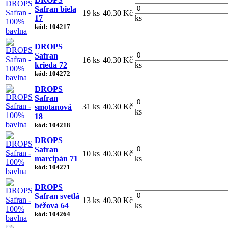
Safran biela
19 ks
40.30 Kč
17
ks
kód: 104217
DROPS
Safran
16 ks
40.30 Kč
krieda 72
ks
kód: 104272
DROPS
Safran
31 ks
40.30 Kč
smotanová
ks
18
kód: 104218
DROPS
Safran
10 ks
40.30 Kč
marcipán 71
ks
kód: 104271
DROPS
Safran svetlá
13 ks
40.30 Kč
béžová 64
ks
kód: 104264