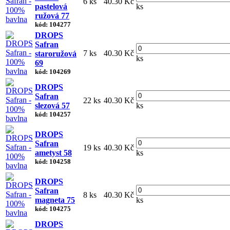
6 ks
40.30 Kč
pastelová
ks
ružová 77
kód: 104277
DROPS
Safran
7 ks
40.30 Kč
staroružová
ks
69
kód: 104269
DROPS
Safran
22 ks
40.30 Kč
slezová 57
ks
kód: 104257
DROPS
Safran
19 ks
40.30 Kč
ametyst 58
ks
kód: 104258
DROPS
Safran
8 ks
40.30 Kč
magneta 75
ks
kód: 104275
DROPS