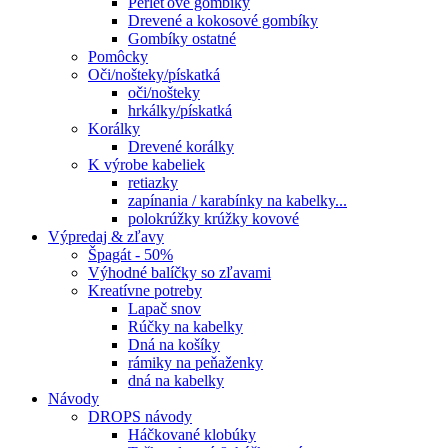
Perleťové gombíky
Drevené a kokosové gombíky
Gombíky ostatné
Pomôcky
Oči/nošteky/pískatká
oči/nošteky
hrkálky/pískatká
Korálky
Drevené korálky
K výrobe kabeliek
retiazky
zapínania / karabínky na kabelky...
polokrúžky krúžky kovové
Výpredaj & zľavy
Špagát - 50%
Výhodné balíčky so zľavami
Kreatívne potreby
Lapač snov
Rúčky na kabelky
Dná na košíky
rámiky na peňaženky
dná na kabelky
Návody
DROPS návody
Háčkované klobúky