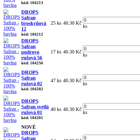
kód: 104213
DROPS
Safran
25 ks
40.30 Kč
broskyňová
ks
12
kód: 104212
DROPS
Safran
17 ks
40.30 Kč
pudrovo
ks
ružová 56
kód: 104256
DROPS
Safran
47 ks
40.30 Kč
ružová 02
ks
kód: 104202
DROPS
Safran svetlá
40 ks
40.30 Kč
ružová 01
ks
kód: 104201
NOVÉ
DROPS
Safran