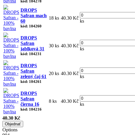
kód: 104278
DROPS
Safran mach
18 ks
40.30 Kč
60
ks
kód: 104260
DROPS
Safran
30 ks
40.30 Kč
jablková 31
ks
kód: 104231
DROPS
Safran
20 ks
40.30 Kč
zelený čaj 61
ks
kód: 104261
DROPS
Safran
8 ks
40.30 Kč
čierna 16
ks
kód: 104216
40.30 Kč
Objednať
Options