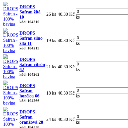
DROPS
Safran žltá
26 ks
40.30 Kč
10
ks
kód: 104210
DROPS
Safran silno
19 ks
40.30 Kč
žltá 11
ks
kód: 104211
DROPS
Safran citrón
21 ks
40.30 Kč
62
ks
kód: 104262
DROPS
Safran
18 ks
40.30 Kč
horčica 66
ks
kód: 104266
DROPS
Safran
24 ks
40.30 Kč
oranžová 28
ks
kód: 104228