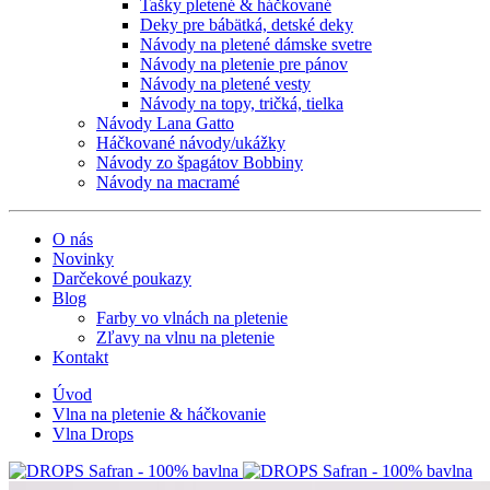
Tašky pletené & háčkované
Deky pre bábätká, detské deky
Návody na pletené dámske svetre
Návody na pletenie pre pánov
Návody na pletené vesty
Návody na topy, tričká, tielka
Návody Lana Gatto
Háčkované návody/ukážky
Návody zo špagátov Bobbiny
Návody na macramé
O nás
Novinky
Darčekové poukazy
Blog
Farby vo vlnách na pletenie
Zľavy na vlnu na pletenie
Kontakt
Úvod
Vlna na pletenie & háčkovanie
Vlna Drops