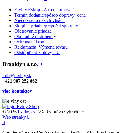
E-vlny Eshop - Ako nakupovať
Termín dodania/spôsob dopravy+cena
Niečo viac o našich vlnách
Skupina priadzí/prepočet spotreby
Ošetrovanie priadze
Obchodné podmienky
Ochrana súkromia
Reklamácia, Výmena tovaru
Odstúpiť od zmluvy TU
Brooklyn s.r.o.
+
info@e-vlny.sk
+421 907 252 862
viac kontaktov
© 2026
E-vlny.cz
. Všetky práva vyhradené.
Web stránky
Cookies nám umožňujú poskytovať lepšie služby. Používaním