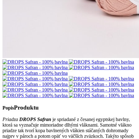
Produktu
Popis
Priadza
DROPS Safran
je spriadané z česanej egyptskej bavlny,
ktorá sa vyznačuje mimoriadne dlhými vláknami. Samotné vlákno
priadze tak tvorí kopa bavlnených vlákien stáčaných dohromady
najprv v pároch a potom opäť vo väčších zväzkoch. Takýto spôsob