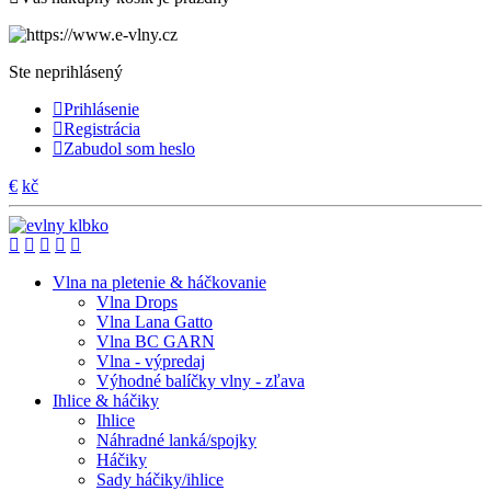
Ste neprihlásený
Prihlásenie
Registrácia
Zabudol som heslo
€
kč
Vlna na pletenie & háčkovanie
Vlna Drops
Vlna Lana Gatto
Vlna BC GARN
Vlna - výpredaj
Výhodné balíčky vlny - zľava
Ihlice & háčiky
Ihlice
Náhradné lanká/spojky
Háčiky
Sady háčiky/ihlice