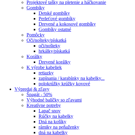
Projektové tašky na pletenie a háčkovanie
Gombíky
Detské gombíky
Perleťové gombíky
Drevené a kokosové gombíky
Gombíky ostatné
Pomôcky
Oči/nošteky/pískatká
oči/nošteky
hrkálky/pískatká
Korálky
Drevené korálky
K výrobe kabeliek
retiazky
zapínania / karabínky na kabelky...
polokrúžky krúžky kovové
Výpredaj & zľavy
Špagát - 50%
Výhodné balíčky so zľavami
Kreatívne potreby
Lapač snov
Rúčky na kabelky
Dná na košíky
rámiky na peňaženky
dná na kabelky