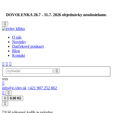
DOVOLENKA 28.7 - 31.7. 2026 objednávky neodosielame.
O nás
Novinky
Darčekové poukazy
Blog
Kontakt
xxx
info@e-vlny.sk
+421 907 252 862
0
0.00 Kč
Váš nákupný košík je prázdny