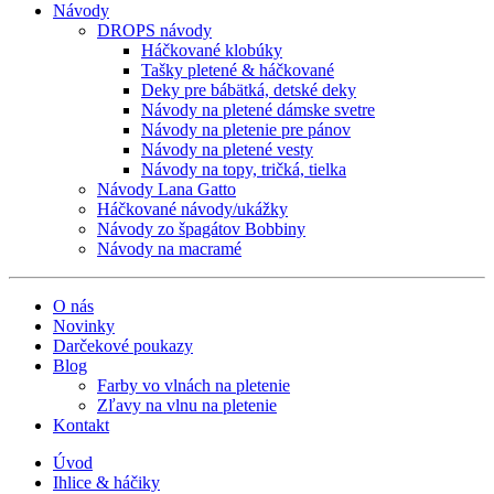
Návody
DROPS návody
Háčkované klobúky
Tašky pletené & háčkované
Deky pre bábätká, detské deky
Návody na pletené dámske svetre
Návody na pletenie pre pánov
Návody na pletené vesty
Návody na topy, tričká, tielka
Návody Lana Gatto
Háčkované návody/ukážky
Návody zo špagátov Bobbiny
Návody na macramé
O nás
Novinky
Darčekové poukazy
Blog
Farby vo vlnách na pletenie
Zľavy na vlnu na pletenie
Kontakt
Úvod
Ihlice & háčiky