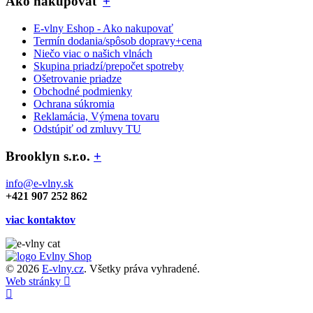
Ako nakupovať
+
E-vlny Eshop - Ako nakupovať
Termín dodania/spôsob dopravy+cena
Niečo viac o našich vlnách
Skupina priadzí/prepočet spotreby
Ošetrovanie priadze
Obchodné podmienky
Ochrana súkromia
Reklamácia, Výmena tovaru
Odstúpiť od zmluvy TU
Brooklyn s.r.o.
+
info@e-vlny.sk
+421 907 252 862
viac kontaktov
© 2026
E-vlny.cz
. Všetky práva vyhradené.
Web stránky