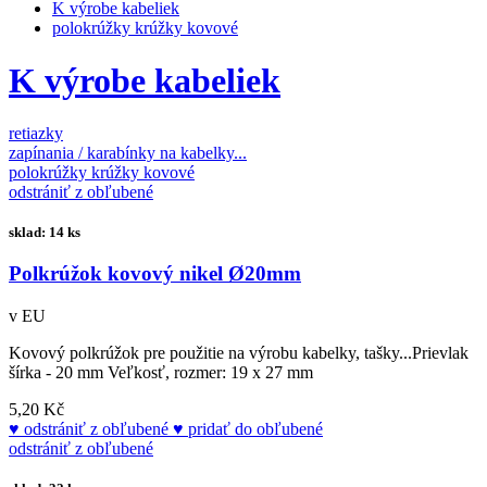
K výrobe kabeliek
polokrúžky krúžky kovové
K výrobe kabeliek
retiazky
zapínania / karabínky na kabelky...
polokrúžky krúžky kovové
odstrániť z obľubené
sklad: 14 ks
Polkrúžok kovový nikel Ø20mm
v EU
Kovový polkrúžok pre použitie na výrobu kabelky, tašky...Prievlak
šírka - 20 mm Veľkosť, rozmer: 19 x 27 mm
5,20 Kč
odstrániť z obľubené
pridať do obľubené
odstrániť z obľubené