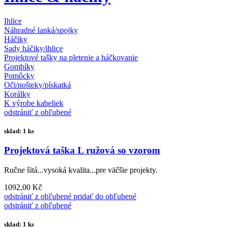
Ihlice
Náhradné lanká/spojky
Háčiky
Sady háčiky/ihlice
Projektové tašky na pletenie a háčkovanie
Gombíky
Pomôcky
Oči/nošteky/pískatká
Korálky
K výrobe kabeliek
odstrániť z obľubené
sklad: 1 ks
Projektová taška L ružová so vzorom
Ručne šitá...vysoká kvalita...pre väčšie projekty.
1092,00 Kč
odstrániť z obľubené
pridať do obľubené
odstrániť z obľubené
sklad: 1 ks