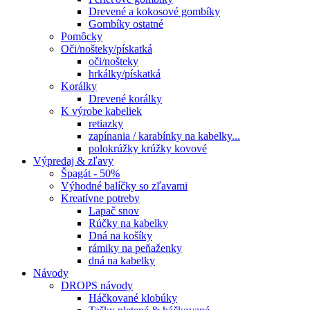
Drevené a kokosové gombíky
Gombíky ostatné
Pomôcky
Oči/nošteky/pískatká
oči/nošteky
hrkálky/pískatká
Korálky
Drevené korálky
K výrobe kabeliek
retiazky
zapínania / karabínky na kabelky...
polokrúžky krúžky kovové
Výpredaj & zľavy
Špagát - 50%
Výhodné balíčky so zľavami
Kreatívne potreby
Lapač snov
Rúčky na kabelky
Dná na košíky
rámiky na peňaženky
dná na kabelky
Návody
DROPS návody
Háčkované klobúky