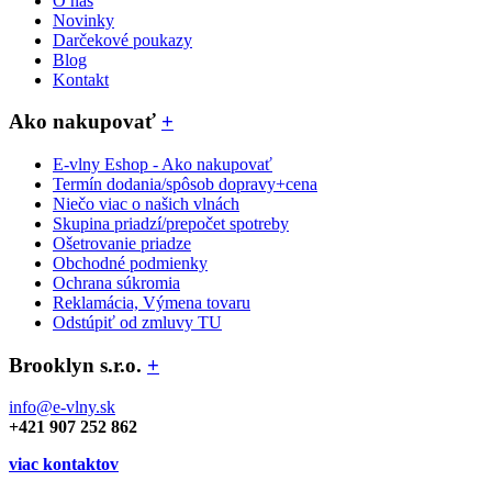
O nás
Novinky
Darčekové poukazy
Blog
Kontakt
Ako nakupovať
+
E-vlny Eshop - Ako nakupovať
Termín dodania/spôsob dopravy+cena
Niečo viac o našich vlnách
Skupina priadzí/prepočet spotreby
Ošetrovanie priadze
Obchodné podmienky
Ochrana súkromia
Reklamácia, Výmena tovaru
Odstúpiť od zmluvy TU
Brooklyn s.r.o.
+
info@e-vlny.sk
+421 907 252 862
viac kontaktov