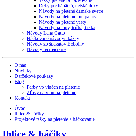
Tašky pletené & háčkované
Deky pre bábätká, detské deky
Návody na pletené dámske svetre
Návody na pletenie pre pánov
Návody na pletené vesty
Návody na topy, tričká, tielka
Návody Lana Gatto
Háčkované návody/ukážky
Návody zo špagátov Bobbiny
Návody na macramé
O nás
Novinky
Darčekové poukazy
Blog
Farby vo vlnách na pletenie
Zľavy na vlnu na pletenie
Kontakt
Úvod
Ihlice & háčiky
Projektové tašky na pletenie a háčkovanie
Ihlice & háčiky