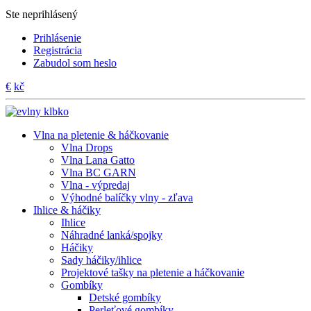
Ste neprihlásený
Prihlásenie
Registrácia
Zabudol som heslo
€
kč
Vlna na pletenie & háčkovanie
Vlna Drops
Vlna Lana Gatto
Vlna BC GARN
Vlna - výpredaj
Výhodné balíčky vlny - zľava
Ihlice & háčiky
Ihlice
Náhradné lanká/spojky
Háčiky
Sady háčiky/ihlice
Projektové tašky na pletenie a háčkovanie
Gombíky
Detské gombíky
Perleťové gombíky