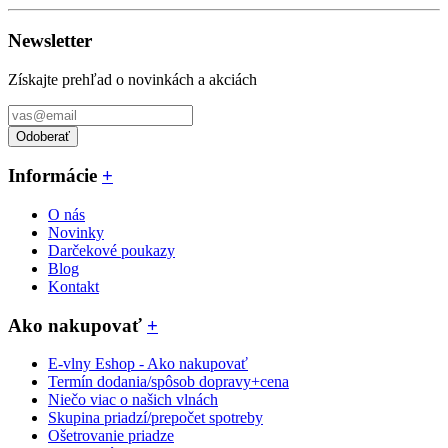
Newsletter
Získajte prehľad o novinkách a akciách
Odoberať
Informácie
+
O nás
Novinky
Darčekové poukazy
Blog
Kontakt
Ako nakupovať
+
E-vlny Eshop - Ako nakupovať
Termín dodania/spôsob dopravy+cena
Niečo viac o našich vlnách
Skupina priadzí/prepočet spotreby
Ošetrovanie priadze