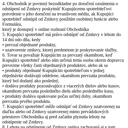
4. Obchodník je povinný bezodkladne po doručení oznámenia o
odstúpení od Zmluvy poskytnúť Kupujúcemu spotrebiteľovi
potvrdenie o jeho doručení na trvanlivom médiu, ak Kupujúci
spotrebiteľ odstúpil od Zmluvy použitím osobitnej funkcie alebo
Formulára,
ktorý je dostupný v online rozhraní Obchodníka
5. Kupujúci spotrebiteľ má právo odstúpiť od Zmluvy v lehote do
14 dní odo dňa, kedy
• prevzal objednané produkty,
• uzatvorenie zmluvy, ktorej predmetom je poskytovanie služby,
6. Tovar sa považuje Kupujúcim za prevzatý okamihom, keď
Kupujúci spotrebiteľ alebo ním určená tretia osoba okrem dopravcu
prevezme všetky časti objednaných produktov, alebo ak sa
• produkty objednané Kupujúcim spotrebiteľom v jednej
objednávke dodávajú oddelene, okamihom prevzatia produktu,
ktorý bol dodaný ako posledný,
• dodáva produkty pozostávajúce z viacerých dielov alebo kusov,
okamihom prevzatia posledného dielu alebo posledného kusu,
• produkty dodáva opakovane počas určitej doby, okamihom
prevzatia prvého produktu.
7. Kupujúci spotrebiteľ môže odstúpiť od Zmluvy uzatvorenej na
diaľku alebo od Zmluvy uzatvorenej mimo prevádzkových
priestorov Obchodníka aj pred začatím plynutia lehoty na
odstúpenie od Zmluvy.
8. Lehota na odstúpenie od Zmluvy ostáva zachovaná aj v tom