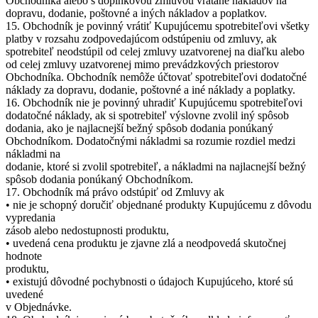
Obchodníka alebo s doplnkovou zmluvou vrátane nákladov na
dopravu, dodanie, poštovné a iných nákladov a poplatkov.
15. Obchodník je povinný vrátiť Kupujúcemu spotrebiteľovi všetky
platby v rozsahu zodpovedajúcom odstúpeniu od zmluvy, ak
spotrebiteľ neodstúpil od celej zmluvy uzatvorenej na diaľku alebo
od celej zmluvy uzatvorenej mimo prevádzkových priestorov
Obchodníka. Obchodník nemôže účtovať spotrebiteľovi dodatočné
náklady za dopravu, dodanie, poštovné a iné náklady a poplatky.
16. Obchodník nie je povinný uhradiť Kupujúcemu spotrebiteľovi
dodatočné náklady, ak si spotrebiteľ výslovne zvolil iný spôsob
dodania, ako je najlacnejší bežný spôsob dodania ponúkaný
Obchodníkom. Dodatočnými nákladmi sa rozumie rozdiel medzi
nákladmi na
dodanie, ktoré si zvolil spotrebiteľ, a nákladmi na najlacnejší bežný
spôsob dodania ponúkaný Obchodníkom.
17. Obchodník má právo odstúpiť od Zmluvy ak
• nie je schopný doručiť objednané produkty Kupujúcemu z dôvodu
vypredania
zásob alebo nedostupnosti produktu,
• uvedená cena produktu je zjavne zlá a neodpovedá skutočnej
hodnote
produktu,
• existujú dôvodné pochybnosti o údajoch Kupujúceho, ktoré sú
uvedené
v Objednávke.