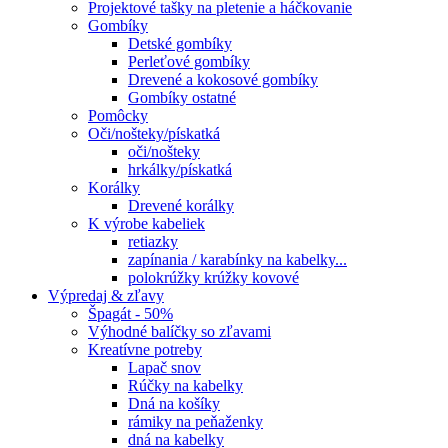
Projektové tašky na pletenie a háčkovanie
Gombíky
Detské gombíky
Perleťové gombíky
Drevené a kokosové gombíky
Gombíky ostatné
Pomôcky
Oči/nošteky/pískatká
oči/nošteky
hrkálky/pískatká
Korálky
Drevené korálky
K výrobe kabeliek
retiazky
zapínania / karabínky na kabelky...
polokrúžky krúžky kovové
Výpredaj & zľavy
Špagát - 50%
Výhodné balíčky so zľavami
Kreatívne potreby
Lapač snov
Rúčky na kabelky
Dná na košíky
rámiky na peňaženky
dná na kabelky