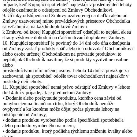
prípade, keď Kupujúci spotrebiteľ najneskôr v posledný deň lehoty
odošle oznámenie o odstúpení od Zmluvy Obchodníkovi.
9. Účinky odstúpenia od Zmluvy uzatvorenej na diaľku alebo od
Zmluvy uzatvorenej mimo prevádzkových priestorov Obchodníka
sa vzťahujú aj na každú doplnkovú Zmluvu
k Zmluve, od ktorej Kupujúci spotrebiteľ odstúpil; to neplatí, ak sa
strany výslovne dohodnú na ďalšom trvaní doplnkovej Zmluvy.
10. Kupujúci spotrebiteľ je povinný do 14 dní odo dňa odstúpenia
od Zmluvy zaslať produkty späť alebo ich odovzdať Obchodníkovi
alebo osobe určenej Obchodníkom na prevzatie produktov; to
neplatí, ak Obchodník navrhne, že si produkty vyzdvihne osobne
alebo
prostredníctvom ním určenej osoby. Lehota 14 dní sa považuje za
zachovanú, ak spotrebiteľ odošle tovar obchodníkovi najneskôr v
posledný deň lehoty.
11. Kupujúci spotrebiteľ nemá právo odstúpiť od Zmluvy v lehote
do 14 dní v prípade, ak je predmetom Zmluvy
• Dodanie alebo poskytnutie produktu, ktorého cena závisí od
pohybu cien na finančnom trhu, ktorý Obchodník nemôže
ovplyvniť a ku ktorému môže dôjsť počas plynutia lehoty na
odstúpenie od Zmluvy,
• dodanie produktu vyrobeného podľa špecifikácií spotrebiteľa
alebo produktu vyrobeného na mieru,
• dodanie produktu, ktorý podlieha rýchlemu zníženiu kvality alebo
skaze,