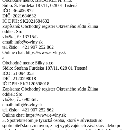
Obchodné meno: BROOKLYN, s.r.o.
Sídlo: Š. Furdeka 187/11, 028 01 Trstená
IČO: 36 406 872
DIČ: 2021684632
IČ DPH: SK2021684632
Zapísaná: Obchodný register Okresného súdu Žilina
oddiel: Sro
vložka, č.: 13715/L
email: info@e-vlny.sk
tel. číslo: +421 907 252 862
Online chat: https://www.e-vlny.sk
a
Obchodné meno: Silky s.r.o.
Sídlo: Štefana Furdeka 187/11, 028 01 Trstená
IČO: 51 094 053
DIČ: 2120598018
IČ DPH: SK2120598018
Zapísaná: Obchodný register Okresného súdu Žilina
oddiel: Sro
vložka, č.: 69056/L
email: info@e-vlny.sk
tel. číslo: +421 907 252 862
Online chat: https://www.e-vlny.sk
3. Spotrebiteľom je fyzická osoba, ktorá v súvislosti so
spotrebiteľskou zmluvou, z nej vyplývajúcich záväzkov alebo pri