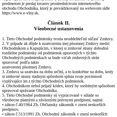
predmetom je predaj tovarov prostredníctvom internetového
obchodu Obchodníka, ktorý je prevádzkovaný na webovom sídle
https://www.e-vlny.sk.
Článok II.
Všeobecné ustanovenia
1. Tieto Obchodné podmienky tvoria neoddeliteľnú súčasť Zmluvy.
2. V prípade ak dôjde k uzatvoreniu inej písomnej Zmluvy medzi
Obchodníkom a Kupujúcim, v ktorej si zmluvné strany dohodnú
rozdielne podmienky od podmienok upravených v týchto
Obchodných podmienkach sa bude vzťah zmluvných strán
spravovať podľa takto
uzatvorenej písomnej Zmluvy.
3. Zmluva sa uzatvára na dobu určitú, a to konkrétne na dobu, kedy
si zmluvné strany riadnym spôsobom splnia svoje povinnosti
vyplývajúce im z týchto Obchodných podmienok.
4. Obchodníkom nebol prijatý kódex, ktorý by osobitným spôsobom
upravoval správanie Obchodníka.
5. Tieto Obchodné podmienky sú vypracované v súlade so
všeobecne platnými a záväznými právnymi predpismi, najmä
• zákon č.40/1964 Zb. Občiansky zákonník v znení neskorších
predpisov,
• zákon č.513/1991 Zb. Obchodný zákonník v znení neskorších