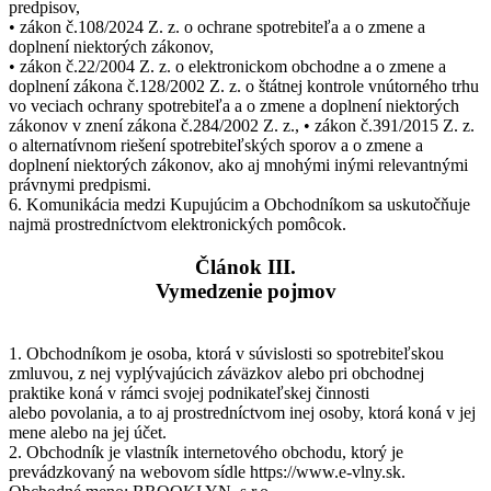
predpisov,
• zákon č.108/2024 Z. z. o ochrane spotrebiteľa a o zmene a
doplnení niektorých zákonov,
• zákon č.22/2004 Z. z. o elektronickom obchodne a o zmene a
doplnení zákona č.128/2002 Z. z. o štátnej kontrole vnútorného trhu
vo veciach ochrany spotrebiteľa a o zmene a doplnení niektorých
zákonov v znení zákona č.284/2002 Z. z., • zákon č.391/2015 Z. z.
o alternatívnom riešení spotrebiteľských sporov a o zmene a
doplnení niektorých zákonov, ako aj mnohými inými relevantnými
právnymi predpismi.
6. Komunikácia medzi Kupujúcim a Obchodníkom sa uskutočňuje
najmä prostredníctvom elektronických pomôcok.
Článok III.
Vymedzenie pojmov
1. Obchodníkom je osoba, ktorá v súvislosti so spotrebiteľskou
zmluvou, z nej vyplývajúcich záväzkov alebo pri obchodnej
praktike koná v rámci svojej podnikateľskej činnosti
alebo povolania, a to aj prostredníctvom inej osoby, ktorá koná v jej
mene alebo na jej účet.
2. Obchodník je vlastník internetového obchodu, ktorý je
prevádzkovaný na webovom sídle https://www.e-vlny.sk.