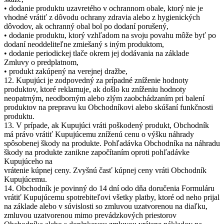
• dodanie produktu uzavretého v ochrannom obale, ktorý nie je
vhodné vrátiť z dôvodu ochrany zdravia alebo z hygienických
dôvodov, ak ochranný obal bol po dodaní porušený,
• dodanie produktu, ktorý vzhľadom na svoju povahu môže byť po
dodaní neoddeliteľne zmiešaný s iným produktom,
• dodanie periodickej tlače okrem jej dodávania na základe
Zmluvy o predplatnom,
• produkt zakúpený na verejnej dražbe,
12. Kupujúci je zodpovedný za prípadné zníženie hodnoty
produktov, ktoré reklamuje, ak došlo ku zníženiu hodnoty
neopatrným, neodborným alebo zlým zaobchádzaním pri balení
produktov na prepravu ku Obchodníkovi alebo skúšaní funkčnosti
produktu.
13. V prípade, ak Kupujúci vráti poškodený produkt, Obchodník
má právo vrátiť Kupujúcemu zníženú cenu o výšku náhrady
spôsobenej škody na produkte. Pohľadávka Obchodníka na náhradu
škody na produkte zanikne započítaním oproti pohľadávke
Kupujúceho na
vrátenie kúpnej ceny. Zvyšnú časť kúpnej ceny vráti Obchodník
Kupujúcemu.
14. Obchodník je povinný do 14 dní odo dňa doručenia Formuláru
vrátiť Kupujúcemu spotrebiteľovi všetky platby, ktoré od neho prijal
na základe alebo v súvislosti so zmluvou uzatvorenou na diaľku,
zmluvou uzatvorenou mimo prevádzkových priestorov