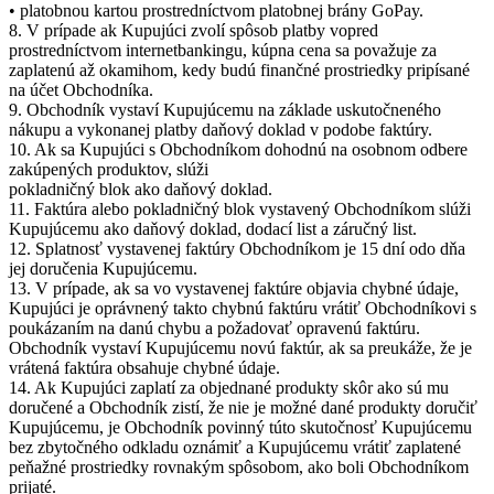
• platobnou kartou prostredníctvom platobnej brány GoPay.
8. V prípade ak Kupujúci zvolí spôsob platby vopred
prostredníctvom internetbankingu, kúpna cena sa považuje za
zaplatenú až okamihom, kedy budú finančné prostriedky pripísané
na účet Obchodníka.
9. Obchodník vystaví Kupujúcemu na základe uskutočneného
nákupu a vykonanej platby daňový doklad v podobe faktúry.
10. Ak sa Kupujúci s Obchodníkom dohodnú na osobnom odbere
zakúpených produktov, slúži
pokladničný blok ako daňový doklad.
11. Faktúra alebo pokladničný blok vystavený Obchodníkom slúži
Kupujúcemu ako daňový doklad, dodací list a záručný list.
12. Splatnosť vystavenej faktúry Obchodníkom je 15 dní odo dňa
jej doručenia Kupujúcemu.
13. V prípade, ak sa vo vystavenej faktúre objavia chybné údaje,
Kupujúci je oprávnený takto chybnú faktúru vrátiť Obchodníkovi s
poukázaním na danú chybu a požadovať opravenú faktúru.
Obchodník vystaví Kupujúcemu novú faktúr, ak sa preukáže, že je
vrátená faktúra obsahuje chybné údaje.
14. Ak Kupujúci zaplatí za objednané produkty skôr ako sú mu
doručené a Obchodník zistí, že nie je možné dané produkty doručiť
Kupujúcemu, je Obchodník povinný túto skutočnosť Kupujúcemu
bez zbytočného odkladu oznámiť a Kupujúcemu vrátiť zaplatené
peňažné prostriedky rovnakým spôsobom, ako boli Obchodníkom
prijaté.