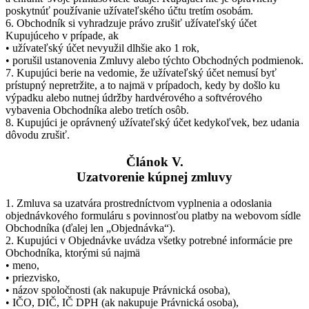
poskytnúť používanie užívateľského účtu tretím osobám.
6. Obchodník si vyhradzuje právo zrušiť užívateľský účet
Kupujúceho v prípade, ak
• užívateľský účet nevyužil dlhšie ako 1 rok,
• porušil ustanovenia Zmluvy alebo týchto Obchodných podmienok.
7. Kupujúci berie na vedomie, že užívateľský účet nemusí byť
prístupný nepretržite, a to najmä v prípadoch, kedy by došlo ku
výpadku alebo nutnej údržby hardvérového a softvérového
vybavenia Obchodníka alebo tretích osôb.
8. Kupujúci je oprávnený užívateľský účet kedykoľvek, bez udania
dôvodu zrušiť.
Článok V.
Uzatvorenie kúpnej zmluvy
1. Zmluva sa uzatvára prostredníctvom vyplnenia a odoslania
objednávkového formuláru s povinnosťou platby na webovom sídle
Obchodníka (ďalej len „Objednávka“).
2. Kupujúci v Objednávke uvádza všetky potrebné informácie pre
Obchodníka, ktorými sú najmä
• meno,
• priezvisko,
• názov spoločnosti (ak nakupuje Právnická osoba),
• IČO, DIČ, IČ DPH (ak nakupuje Právnická osoba),