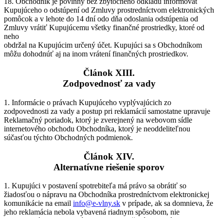
18. Obchodník je povinný bez zbytočného odkladu informovať
Kupujúceho o odstúpení od Zmluvy prostredníctvom elektronických
pomôcok a v lehote do 14 dní odo dňa odoslania odstúpenia od
Zmluvy vrátiť Kupujúcemu všetky finančné prostriedky, ktoré od
neho
obdržal na Kupujúcim určený účet. Kupujúci sa s Obchodníkom
môžu dohodnúť aj na inom vrátení finančných prostriedkov.
Článok XIII.
Zodpovednosť za vady
1. Informácie o právach Kupujúceho vyplývajúcich zo
zodpovednosti za vady a postup pri reklamácií samostatne upravuje
Reklamačný poriadok, ktorý je zverejnený na webovom sídle
internetového obchodu Obchodníka, ktorý je neoddeliteľnou
súčasťou týchto Obchodných podmienok.
Článok XIV.
Alternatívne riešenie sporov
1. Kupujúci v postavení spotrebiteľa má právo sa obrátiť so
žiadosťou o nápravu na Obchodníka prostredníctvom elektronickej
komunikácie na email
info@e-vlny.sk
v prípade, ak sa domnieva, že
jeho reklamácia nebola vybavená riadnym spôsobom, nie