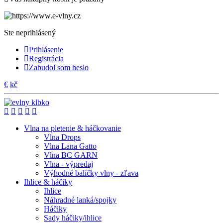
Ste neprihlásený
Prihlásenie
Registrácia
Zabudol som heslo
€
kč
Vlna na pletenie & háčkovanie
Vlna Drops
Vlna Lana Gatto
Vlna BC GARN
Vlna - výpredaj
Výhodné balíčky vlny - zľava
Ihlice & háčiky
Ihlice
Náhradné lanká/spojky
Háčiky
Sady háčiky/ihlice