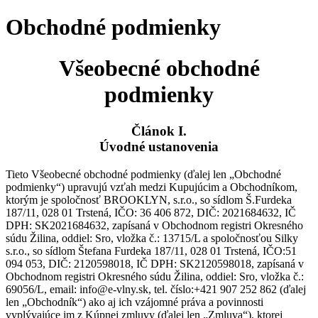
Obchodné podmienky
Všeobecné obchodné
podmienky
Článok I.
Úvodné ustanovenia
Tieto Všeobecné obchodné podmienky (ďalej len „Obchodné
podmienky“) upravujú vzťah medzi Kupujúcim a Obchodníkom,
ktorým je spoločnosť BROOKLYN, s.r.o., so sídlom Š.Furdeka
187/11, 028 01 Trstená, IČO: 36 406 872, DIČ: 2021684632, IČ
DPH: SK2021684632, zapísaná v Obchodnom registri Okresného
súdu Žilina, oddiel: Sro, vložka č.: 13715/L a spoločnosťou Silky
s.r.o., so sídlom Štefana Furdeka 187/11, 028 01 Trstená, IČO:51
094 053, DIČ: 2120598018, IČ DPH: SK2120598018, zapísaná v
Obchodnom registri Okresného súdu Žilina, oddiel: Sro, vložka č.:
69056/L, email: info@e-vlny.sk, tel. číslo:+421 907 252 862 (ďalej
len „Obchodník“) ako aj ich vzájomné práva a povinnosti
vyplývajúce im z Kúpnej zmluvy (ďalej len „Zmluva“), ktorej