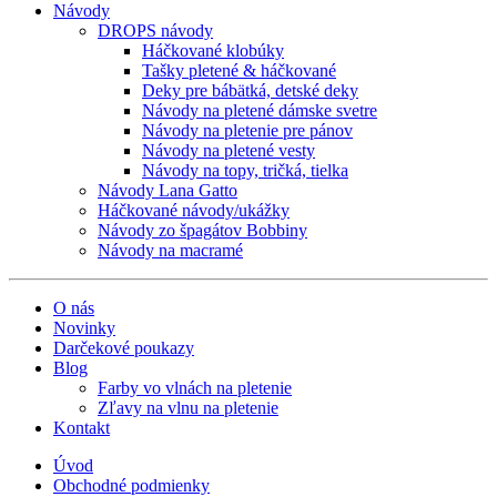
Návody
DROPS návody
Háčkované klobúky
Tašky pletené & háčkované
Deky pre bábätká, detské deky
Návody na pletené dámske svetre
Návody na pletenie pre pánov
Návody na pletené vesty
Návody na topy, tričká, tielka
Návody Lana Gatto
Háčkované návody/ukážky
Návody zo špagátov Bobbiny
Návody na macramé
O nás
Novinky
Darčekové poukazy
Blog
Farby vo vlnách na pletenie
Zľavy na vlnu na pletenie
Kontakt
Úvod
Obchodné podmienky