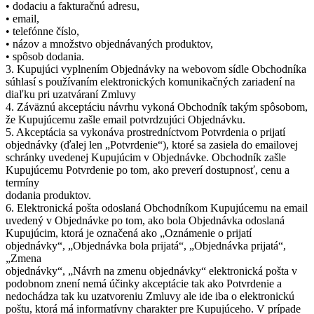
• dodaciu a fakturačnú adresu,
• email,
• telefónne číslo,
• názov a množstvo objednávaných produktov,
• spôsob dodania.
3. Kupujúci vyplnením Objednávky na webovom sídle Obchodníka
súhlasí s používaním elektronických komunikačných zariadení na
diaľku pri uzatváraní Zmluvy
4. Záväznú akceptáciu návrhu vykoná Obchodník takým spôsobom,
že Kupujúcemu zašle email potvrdzujúci Objednávku.
5. Akceptácia sa vykonáva prostredníctvom Potvrdenia o prijatí
objednávky (ďalej len „Potvrdenie“), ktoré sa zasiela do emailovej
schránky uvedenej Kupujúcim v Objednávke. Obchodník zašle
Kupujúcemu Potvrdenie po tom, ako preverí dostupnosť, cenu a
termíny
dodania produktov.
6. Elektronická pošta odoslaná Obchodníkom Kupujúcemu na email
uvedený v Objednávke po tom, ako bola Objednávka odoslaná
Kupujúcim, ktorá je označená ako „Oznámenie o prijatí
objednávky“, „Objednávka bola prijatá“, „Objednávka prijatá“,
„Zmena
objednávky“, „Návrh na zmenu objednávky“ elektronická pošta v
podobnom znení nemá účinky akceptácie tak ako Potvrdenie a
nedochádza tak ku uzatvoreniu Zmluvy ale ide iba o elektronickú
poštu, ktorá má informatívny charakter pre Kupujúceho. V prípade