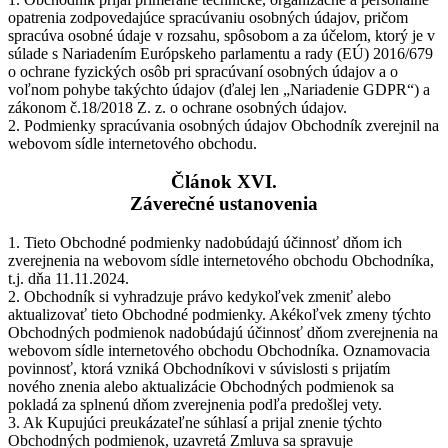
opatrenia zodpovedajúce spracúvaniu osobných údajov, pričom
spracúva osobné údaje v rozsahu, spôsobom a za účelom, ktorý je v
súlade s Nariadením Európskeho parlamentu a rady (EÚ) 2016/679
o ochrane fyzických osôb pri spracúvaní osobných údajov a o
voľnom pohybe takýchto údajov (ďalej len „Nariadenie GDPR“) a
zákonom č.18/2018 Z. z. o ochrane osobných údajov.
2. Podmienky spracúvania osobných údajov Obchodník zverejnil na
webovom sídle internetového obchodu.
Článok XVI.
Záverečné ustanovenia
1. Tieto Obchodné podmienky nadobúdajú účinnosť dňom ich
zverejnenia na webovom sídle internetového obchodu Obchodníka,
t.j. dňa 11.11.2024.
2. Obchodník si vyhradzuje právo kedykoľvek zmeniť alebo
aktualizovať tieto Obchodné podmienky. Akékoľvek zmeny týchto
Obchodných podmienok nadobúdajú účinnosť dňom zverejnenia na
webovom sídle internetového obchodu Obchodníka. Oznamovacia
povinnosť, ktorá vzniká Obchodníkovi v súvislosti s prijatím
nového znenia alebo aktualizácie Obchodných podmienok sa
pokladá za splnenú dňom zverejnenia podľa predošlej vety.
3. Ak Kupujúci preukázateľne súhlasí a prijal znenie týchto
Obchodných podmienok, uzavretá Zmluva sa spravuje