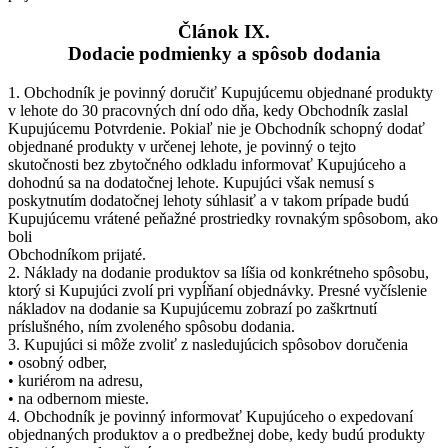
Článok IX.
Dodacie podmienky a spôsob dodania
1. Obchodník je povinný doručiť Kupujúcemu objednané produkty
v lehote do 30 pracovných dní odo dňa, kedy Obchodník zaslal
Kupujúcemu Potvrdenie. Pokiaľ nie je Obchodník schopný dodať
objednané produkty v určenej lehote, je povinný o tejto
skutočnosti bez zbytočného odkladu informovať Kupujúceho a
dohodnú sa na dodatočnej lehote. Kupujúci však nemusí s
poskytnutím dodatočnej lehoty súhlasiť a v takom prípade budú
Kupujúcemu vrátené peňažné prostriedky rovnakým spôsobom, ako
boli
Obchodníkom prijaté.
2. Náklady na dodanie produktov sa líšia od konkrétneho spôsobu,
ktorý si Kupujúci zvolí pri vypĺňaní objednávky. Presné vyčíslenie
nákladov na dodanie sa Kupujúcemu zobrazí po zaškrtnutí
príslušného, ním zvoleného spôsobu dodania.
3. Kupujúci si môže zvoliť z nasledujúcich spôsobov doručenia
• osobný odber,
• kuriérom na adresu,
• na odbernom mieste.
4. Obchodník je povinný informovať Kupujúceho o expedovaní
objednaných produktov a o predbežnej dobe, kedy budú produkty