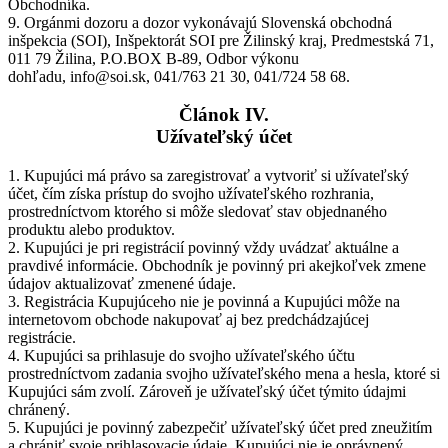
Obchodníka.
9. Orgánmi dozoru a dozor vykonávajú Slovenská obchodná
inšpekcia (SOI), Inšpektorát SOI pre Žilinský kraj, Predmestská 71,
011 79 Žilina, P.O.BOX B-89, Odbor výkonu
dohľadu, info@soi.sk, 041/763 21 30, 041/724 58 68.
Článok IV.
Užívateľský účet
1. Kupujúci má právo sa zaregistrovať a vytvoriť si užívateľský
účet, čím získa prístup do svojho užívateľského rozhrania,
prostredníctvom ktorého si môže sledovať stav objednaného
produktu alebo produktov.
2. Kupujúci je pri registrácií povinný vždy uvádzať aktuálne a
pravdivé informácie. Obchodník je povinný pri akejkoľvek zmene
údajov aktualizovať zmenené údaje.
3. Registrácia Kupujúceho nie je povinná a Kupujúci môže na
internetovom obchode nakupovať aj bez predchádzajúcej
registrácie.
4. Kupujúci sa prihlasuje do svojho užívateľského účtu
prostredníctvom zadania svojho užívateľského mena a hesla, ktoré si
Kupujúci sám zvolí. Zároveň je užívateľský účet týmito údajmi
chránený.
5. Kupujúci je povinný zabezpečiť užívateľský účet pred zneužitím
a chrániť svoje prihlasovacie údaje. Kupujúci nie je oprávnený