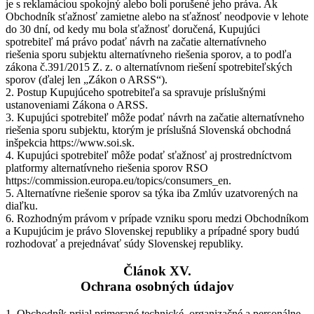
je s reklamáciou spokojný alebo boli porušené jeho práva. Ak
Obchodník sťažnosť zamietne alebo na sťažnosť neodpovie v lehote
do 30 dní, od kedy mu bola sťažnosť doručená, Kupujúci
spotrebiteľ má právo podať návrh na začatie alternatívneho
riešenia sporu subjektu alternatívneho riešenia sporov, a to podľa
zákona č.391/2015 Z. z. o alternatívnom riešení spotrebiteľských
sporov (ďalej len „Zákon o ARSS“).
2. Postup Kupujúceho spotrebiteľa sa spravuje príslušnými
ustanoveniami Zákona o ARSS.
3. Kupujúci spotrebiteľ môže podať návrh na začatie alternatívneho
riešenia sporu subjektu, ktorým je príslušná Slovenská obchodná
inšpekcia https://www.soi.sk.
4. Kupujúci spotrebiteľ môže podať sťažnosť aj prostredníctvom
platformy alternatívneho riešenia sporov RSO
https://commission.europa.eu/topics/consumers_en.
5. Alternatívne riešenie sporov sa týka iba Zmlúv uzatvorených na
diaľku.
6. Rozhodným právom v prípade vzniku sporu medzi Obchodníkom
a Kupujúcim je právo Slovenskej republiky a prípadné spory budú
rozhodovať a prejednávať súdy Slovenskej republiky.
Článok XV.
Ochrana osobných údajov
1. Obchodník prijal primerané technické, organizačné a personálne