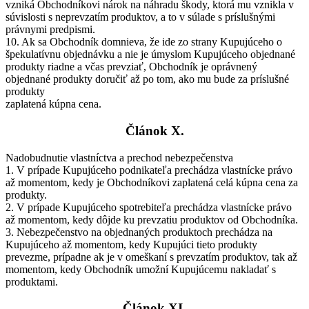
vzniká Obchodníkovi nárok na náhradu škody, ktorá mu vznikla v
súvislosti s neprevzatím produktov, a to v súlade s príslušnými
právnymi predpismi.
10. Ak sa Obchodník domnieva, že ide zo strany Kupujúceho o
špekulatívnu objednávku a nie je úmyslom Kupujúceho objednané
produkty riadne a včas prevziať, Obchodník je oprávnený
objednané produkty doručiť až po tom, ako mu bude za príslušné
produkty
zaplatená kúpna cena.
Článok X.
Nadobudnutie vlastníctva a prechod nebezpečenstva
1. V prípade Kupujúceho podnikateľa prechádza vlastnícke právo
až momentom, kedy je Obchodníkovi zaplatená celá kúpna cena za
produkty.
2. V prípade Kupujúceho spotrebiteľa prechádza vlastnícke právo
až momentom, kedy dôjde ku prevzatiu produktov od Obchodníka.
3. Nebezpečenstvo na objednaných produktoch prechádza na
Kupujúceho až momentom, kedy Kupujúci tieto produkty
prevezme, prípadne ak je v omeškaní s prevzatím produktov, tak až
momentom, kedy Obchodník umožní Kupujúcemu nakladať s
produktami.
Článok XI.