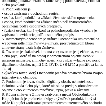
obchodnej praktike nekoná v rámci svojej podnikateľskej činnosti
alebo povolania.
4. Podnikateľom je
• osoba zapísaná v obchodnom registri,
• osoba, ktorá podniká na základe živnostenského oprávnenia,
• osoba, ktorá podniká na základe iného než živnostenského
oprávnenia podľa osobitných predpisov,
• fyzická osoba, ktorá vykonáva poľnohospodársku výrobu a je
zapísaná do evidencie podľa osobitného predpisu.
5. Internetovým obchodom je stránka Obchodníka umiestnená na
webovom sídle https://www.e-vlny.sk, prostredníctvom ktorej
zmluvné strany uzatvárajú Zmluvu.
6. Tovarom je akákoľvek hmotná vec; tovarom je aj elektrina, voda
alebo plyn, ktoré sú na predaj v obmedzenom objeme alebo v
určenom množstve, a hmotný nosič, ktorý slúži výlučne ako nosič
digitálneho obsahu, najmä CD, DVD, USB kľúč a pamäťová karta,
ako aj
akýkoľvek tovar, ktorý Obchodník predáva prostredníctvom svojho
internetového obchodu.
7. Produktom je tovar, služba, digitálny obsah, nehnuteľnosť,
elektrina, voda alebo plyn, ktoré nie sú na predaj v obmedzenom
objeme alebo v určenom množstve, teplo, práva a záväzky.
8. Kúpna zmluva je Zmluva uzatvorená medzi Obchodníkom a
Kupujúcim ak je predmetom kúpy akýkoľvek produkt, ktorý si
môže Kupujúci zaobstarať prostredníctvom internetového obchodu