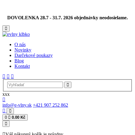
DOVOLENKA 28.7 - 31.7. 2026 objednávky neodosielame.
O nás
Novinky
Darčekové poukazy
Blog
Kontakt
xxx
info@e-vlny.sk
+421 907 252 862
0
0.00 Kč
Váš nákupný košík je prázdny