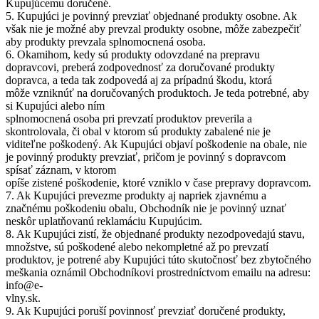
Kupujúcemu doručené.
5. Kupujúci je povinný prevziať objednané produkty osobne. Ak
však nie je možné aby prevzal produkty osobne, môže zabezpečiť
aby produkty prevzala splnomocnená osoba.
6. Okamihom, kedy sú produkty odovzdané na prepravu
dopravcovi, preberá zodpovednosť za doručované produkty
dopravca, a teda tak zodpovedá aj za prípadnú škodu, ktorá
môže vzniknúť na doručovaných produktoch. Je teda potrebné, aby
si Kupujúci alebo ním
splnomocnená osoba pri prevzatí produktov preverila a
skontrolovala, či obal v ktorom sú produkty zabalené nie je
viditeľne poškodený. Ak Kupujúci objaví poškodenie na obale, nie
je povinný produkty prevziať, pričom je povinný s dopravcom
spísať záznam, v ktorom
opíše zistené poškodenie, ktoré vzniklo v čase prepravy dopravcom.
7. Ak Kupujúci prevezme produkty aj napriek zjavnému a
značnému poškodeniu obalu, Obchodník nie je povinný uznať
neskôr uplatňovanú reklamáciu Kupujúcim.
8. Ak Kupujúci zistí, že objednané produkty nezodpovedajú stavu,
množstve, sú poškodené alebo nekompletné až po prevzatí
produktov, je potrené aby Kupujúci túto skutočnosť bez zbytočného
meškania oznámil Obchodníkovi prostredníctvom emailu na adresu:
info@e-
vlny.sk.
9. Ak Kupujúci poruší povinnosť prevziať doručené produkty,