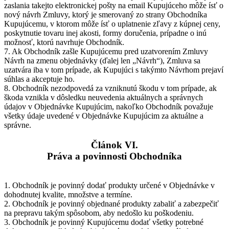
zaslania takejto elektronickej pošty na email Kupujúceho môže ísť o
nový návrh Zmluvy, ktorý je smerovaný zo strany Obchodníka
Kupujúcemu, v ktorom môže ísť o uplatnenie zľavy z kúpnej ceny,
poskytnutie tovaru inej akosti, formy doručenia, prípadne o inú
možnosť, ktorú navrhuje Obchodník.
7. Ak Obchodník zašle Kupujúcemu pred uzatvorením Zmluvy
Návrh na zmenu objednávky (ďalej len „Návrh“), Zmluva sa
uzatvára iba v tom prípade, ak Kupujúci s takýmto Návrhom prejaví
súhlas a akceptuje ho.
8. Obchodník nezodpovedá za vzniknutú škodu v tom prípade, ak
škoda vznikla v dôsledku neuvedenia aktuálnych a správnych
údajov v Objednávke Kupujúcim, nakoľko Obchodník považuje
všetky údaje uvedené v Objednávke Kupujúcim za aktuálne a
správne.
Článok VI.
Práva a povinnosti Obchodníka
1. Obchodník je povinný dodať produkty určené v Objednávke v
dohodnutej kvalite, množstve a termíne.
2. Obchodník je povinný objednané produkty zabaliť a zabezpečiť
na prepravu takým spôsobom, aby nedošlo ku poškodeniu.
3. Obchodník je povinný Kupujúcemu dodať všetky potrebné