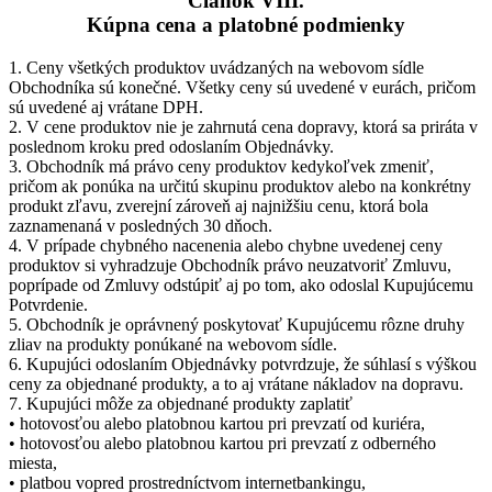
Článok VIII.
Kúpna cena a platobné podmienky
1. Ceny všetkých produktov uvádzaných na webovom sídle
Obchodníka sú konečné. Všetky ceny sú uvedené v eurách, pričom
sú uvedené aj vrátane DPH.
2. V cene produktov nie je zahrnutá cena dopravy, ktorá sa priráta v
poslednom kroku pred odoslaním Objednávky.
3. Obchodník má právo ceny produktov kedykoľvek zmeniť,
pričom ak ponúka na určitú skupinu produktov alebo na konkrétny
produkt zľavu, zverejní zároveň aj najnižšiu cenu, ktorá bola
zaznamenaná v posledných 30 dňoch.
4. V prípade chybného nacenenia alebo chybne uvedenej ceny
produktov si vyhradzuje Obchodník právo neuzatvoriť Zmluvu,
poprípade od Zmluvy odstúpiť aj po tom, ako odoslal Kupujúcemu
Potvrdenie.
5. Obchodník je oprávnený poskytovať Kupujúcemu rôzne druhy
zliav na produkty ponúkané na webovom sídle.
6. Kupujúci odoslaním Objednávky potvrdzuje, že súhlasí s výškou
ceny za objednané produkty, a to aj vrátane nákladov na dopravu.
7. Kupujúci môže za objednané produkty zaplatiť
• hotovosťou alebo platobnou kartou pri prevzatí od kuriéra,
• hotovosťou alebo platobnou kartou pri prevzatí z odberného
miesta,
• platbou vopred prostredníctvom internetbankingu,