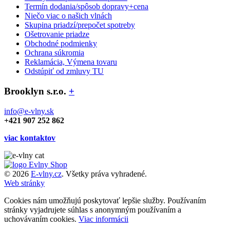
Termín dodania/spôsob dopravy+cena
Niečo viac o našich vlnách
Skupina priadzí/prepočet spotreby
Ošetrovanie priadze
Obchodné podmienky
Ochrana súkromia
Reklamácia, Výmena tovaru
Odstúpiť od zmluvy TU
Brooklyn s.r.o.
+
info@e-vlny.sk
+421 907 252 862
viac kontaktov
© 2026
E-vlny.cz
. Všetky práva vyhradené.
Web stránky
Cookies nám umožňujú poskytovať lepšie služby. Používaním
stránky vyjadrujete súhlas s anonymným používaním a
uchovávaním cookies.
Viac informácii