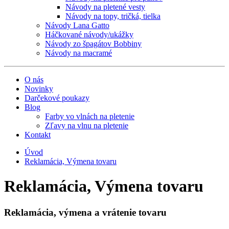
Návody na pletené vesty
Návody na topy, tričká, tielka
Návody Lana Gatto
Háčkované návody/ukážky
Návody zo špagátov Bobbiny
Návody na macramé
O nás
Novinky
Darčekové poukazy
Blog
Farby vo vlnách na pletenie
Zľavy na vlnu na pletenie
Kontakt
Úvod
Reklamácia, Výmena tovaru
Reklamácia, Výmena tovaru
Reklamácia, výmena a vrátenie tovaru