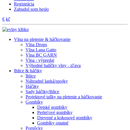
Registrácia
Zabudol som heslo
€
kč
Vlna na pletenie & háčkovanie
Vlna Drops
Vlna Lana Gatto
Vlna BC GARN
Vlna - výpredaj
Výhodné balíčky vlny - zľava
Ihlice & háčiky
Ihlice
Náhradné lanká/spojky
Háčiky
Sady háčiky/ihlice
Projektové tašky na pletenie a háčkovanie
Gombíky
Detské gombíky
Perleťové gombíky
Drevené a kokosové gombíky
Gombíky ostatné
Pomôcky