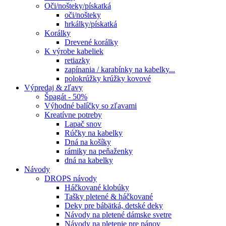
Oči/nošteky/pískatká
oči/nošteky
hrkálky/pískatká
Korálky
Drevené korálky
K výrobe kabeliek
retiazky
zapínania / karabínky na kabelky...
polokrúžky krúžky kovové
Výpredaj & zľavy
Špagát - 50%
Výhodné balíčky so zľavami
Kreatívne potreby
Lapač snov
Rúčky na kabelky
Dná na košíky
rámiky na peňaženky
dná na kabelky
Návody
DROPS návody
Háčkované klobúky
Tašky pletené & háčkované
Deky pre bábätká, detské deky
Návody na pletené dámske svetre
Návody na pletenie pre pánov