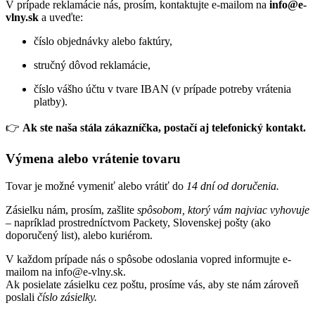
V prípade reklamácie nás, prosím, kontaktujte e-mailom na
info@e-
vlny.sk
a uveďte:
číslo objednávky alebo faktúry,
stručný dôvod reklamácie,
číslo vášho účtu v tvare IBAN (v prípade potreby vrátenia
platby).
👉
Ak ste naša stála zákazníčka, postačí aj telefonický kontakt.
Výmena alebo vrátenie tovaru
Tovar je možné vymeniť alebo vrátiť do
14 dní od doručenia.
Zásielku nám, prosím, zašlite
spôsobom, ktorý vám najviac vyhovuje
– napríklad prostredníctvom Packety, Slovenskej pošty (ako
doporučený list), alebo kuriérom.
V každom prípade nás o spôsobe odoslania vopred informujte e-
mailom na info@e-vlny.sk.
Ak posielate zásielku cez poštu, prosíme vás, aby ste nám zároveň
poslali
číslo zásielky.