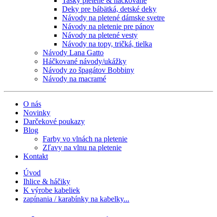
Tašky pletené & háčkované
Deky pre bábätká, detské deky
Návody na pletené dámske svetre
Návody na pletenie pre pánov
Návody na pletené vesty
Návody na topy, tričká, tielka
Návody Lana Gatto
Háčkované návody/ukážky
Návody zo špagátov Bobbiny
Návody na macramé
O nás
Novinky
Darčekové poukazy
Blog
Farby vo vlnách na pletenie
Zľavy na vlnu na pletenie
Kontakt
Úvod
Ihlice & háčiky
K výrobe kabeliek
zapínania / karabínky na kabelky...