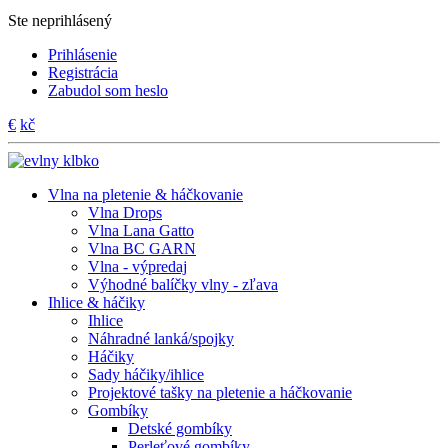
Ste neprihlásený
Prihlásenie
Registrácia
Zabudol som heslo
€
kč
Vlna na pletenie & háčkovanie
Vlna Drops
Vlna Lana Gatto
Vlna BC GARN
Vlna - výpredaj
Výhodné balíčky vlny - zľava
Ihlice & háčiky
Ihlice
Náhradné lanká/spojky
Háčiky
Sady háčiky/ihlice
Projektové tašky na pletenie a háčkovanie
Gombíky
Detské gombíky
Perleťové gombíky