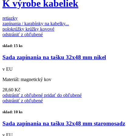
K výrobe kabeliek
retiazky
zapínania / karabínky na kabelky...
polokrúžky krúžky kovové
odstrániť z obľubené
sklad: 15 ks
Sada zapínania na tašku 32x48 mm nikel
v EU
Materiál: magnetický kov
28,60 Kč
odstrániť z obľubené
pridať do obľubené
odstrániť z obľubené
sklad: 10 ks
Sada zapínania na tašku 32x48 mm staromosadz
v EU