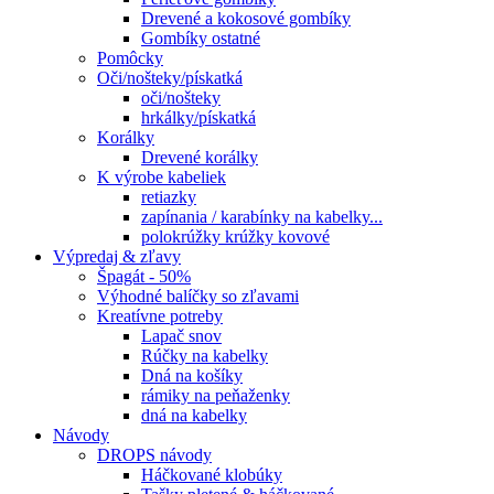
Drevené a kokosové gombíky
Gombíky ostatné
Pomôcky
Oči/nošteky/pískatká
oči/nošteky
hrkálky/pískatká
Korálky
Drevené korálky
K výrobe kabeliek
retiazky
zapínania / karabínky na kabelky...
polokrúžky krúžky kovové
Výpredaj & zľavy
Špagát - 50%
Výhodné balíčky so zľavami
Kreatívne potreby
Lapač snov
Rúčky na kabelky
Dná na košíky
rámiky na peňaženky
dná na kabelky
Návody
DROPS návody
Háčkované klobúky