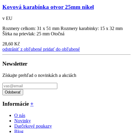
Kovová karabínka otvor 25mm nikel
v EU
Rozmery celkom: 31 x 51 mm Rozmery karabinky: 15 x 32 mm
Šírka na prievlak: 25 mm Otočná
28,60 Kč
odstrániť z obľubené
pridať do obľubené
Newsletter
Získajte prehľad o novinkách a akciách
Odoberať
Informácie
+
O nás
Novinky
Darčekové poukazy
Blog