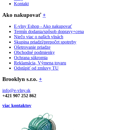
Kontakt
Ako nakupovať
+
E-vlny Eshop - Ako nakupovať
Termín dodania/spôsob dopravy+cena
Niečo viac o našich vlnách
Skupina priadzí/prepočet spotreby
Ošetrovanie priadze
Obchodné podmienky
Ochrana súkromia
Reklamácia, Výmena tovaru
Odstúpiť od zmluvy TU
Brooklyn s.r.o.
+
info@e-vlny.sk
+421 907 252 862
viac kontaktov