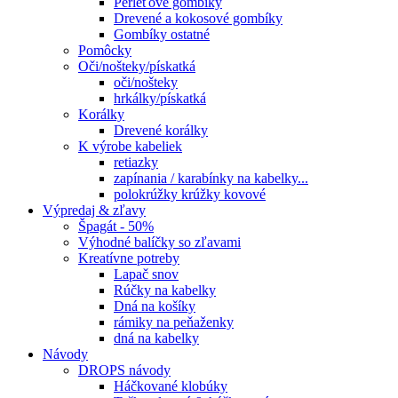
Perleťové gombíky
Drevené a kokosové gombíky
Gombíky ostatné
Pomôcky
Oči/nošteky/pískatká
oči/nošteky
hrkálky/pískatká
Korálky
Drevené korálky
K výrobe kabeliek
retiazky
zapínania / karabínky na kabelky...
polokrúžky krúžky kovové
Výpredaj & zľavy
Špagát - 50%
Výhodné balíčky so zľavami
Kreatívne potreby
Lapač snov
Rúčky na kabelky
Dná na košíky
rámiky na peňaženky
dná na kabelky
Návody
DROPS návody
Háčkované klobúky