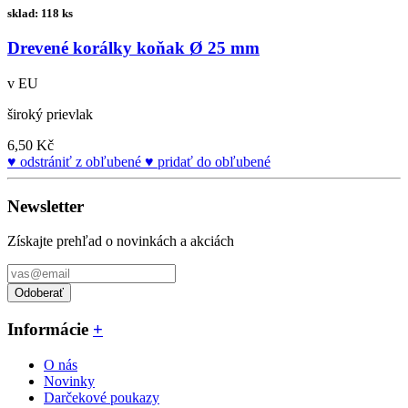
sklad: 118 ks
Drevené korálky koňak Ø 25 mm
v EU
široký prievlak
6,50 Kč
odstrániť z obľubené
pridať do obľubené
Newsletter
Získajte prehľad o novinkách a akciách
Odoberať
Informácie
+
O nás
Novinky
Darčekové poukazy