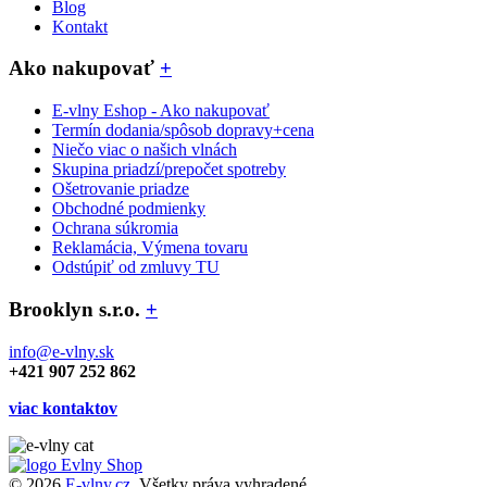
Blog
Kontakt
Ako nakupovať
+
E-vlny Eshop - Ako nakupovať
Termín dodania/spôsob dopravy+cena
Niečo viac o našich vlnách
Skupina priadzí/prepočet spotreby
Ošetrovanie priadze
Obchodné podmienky
Ochrana súkromia
Reklamácia, Výmena tovaru
Odstúpiť od zmluvy TU
Brooklyn s.r.o.
+
info@e-vlny.sk
+421 907 252 862
viac kontaktov
© 2026
E-vlny.cz
. Všetky práva vyhradené.