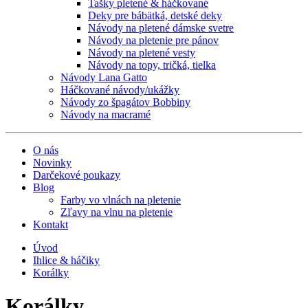
Tašky pletené & háčkované
Deky pre bábätká, detské deky
Návody na pletené dámske svetre
Návody na pletenie pre pánov
Návody na pletené vesty
Návody na topy, tričká, tielka
Návody Lana Gatto
Háčkované návody/ukážky
Návody zo špagátov Bobbiny
Návody na macramé
O nás
Novinky
Darčekové poukazy
Blog
Farby vo vlnách na pletenie
Zľavy na vlnu na pletenie
Kontakt
Úvod
Ihlice & háčiky
Korálky
Korálky