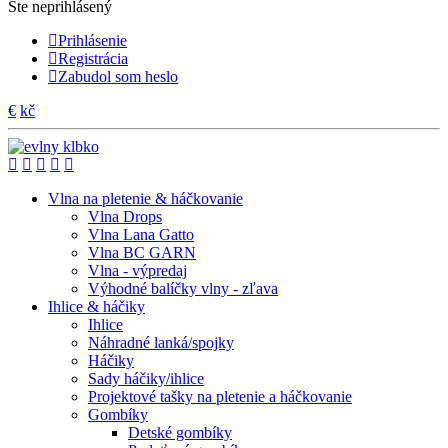
Ste neprihlásený
Prihlásenie
Registrácia
Zabudol som heslo
€
kč
Vlna na pletenie & háčkovanie
Vlna Drops
Vlna Lana Gatto
Vlna BC GARN
Vlna - výpredaj
Výhodné balíčky vlny - zľava
Ihlice & háčiky
Ihlice
Náhradné lanká/spojky
Háčiky
Sady háčiky/ihlice
Projektové tašky na pletenie a háčkovanie
Gombíky
Detské gombíky