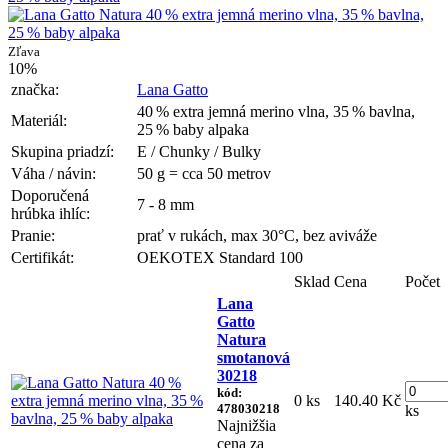
Zľava
10%
značka:
Lana Gatto
40 % extra jemná merino vlna, 35 % bavlna,
Materiál:
25 % baby alpaka
Skupina priadzí:
E / Chunky / Bulky
Váha / návin:
50 g = cca 50 metrov
Doporučená
7 - 8 mm
hrúbka ihlíc:
Pranie:
prať v rukách, max 30°C, bez aviváže
Certifikát:
OEKOTEX Standard 100
Sklad
Cena
Počet
Lana
Gatto
Natura
smotanová
30218
kód:
0 ks
140.40 Kč
478030218
ks
Najnižšia
cena za