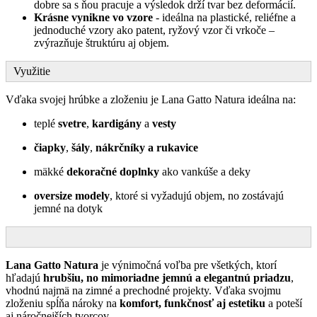
dobre sa s ňou pracuje a výsledok drží tvar bez deformácií.
Krásne vynikne vo vzore
- ideálna na plastické, reliéfne a
jednoduché vzory ako patent, ryžový vzor či vrkoče –
zvýrazňuje štruktúru aj objem.
Využitie
Vďaka svojej hrúbke a zloženiu je Lana Gatto Natura ideálna na:
teplé
svetre
,
kardigány
a
vesty
čiapky
,
šály
,
nákrčníky a rukavice
mäkké
dekoračné doplnky
ako vankúše a deky
oversize modely
, ktoré si vyžadujú objem, no zostávajú
jemné na dotyk
Lana Gatto Natura
je výnimočná voľba pre všetkých, ktorí
hľadajú
hrubšiu, no mimoriadne jemnú a elegantnú priadzu
,
vhodnú najmä na zimné a prechodné projekty. Vďaka svojmu
zloženiu spĺňa nároky na
komfort, funkčnosť aj estetiku
a poteší
aj náročnejších tvorcov.