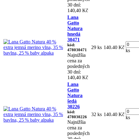
30 dní:
140,40 Kč
Lana
Gatto
Natura
hnedá
30471
kód:
29 ks
140.40 Kč
478030471
ks
Najnižšia
cena za
posledných
30 dní:
140,40 Kč
Lana
Gatto
Natura
šedá
30226
kód:
32 ks
140.40 Kč
478030226
ks
Najnižšia
cena za
posledných
30 dní: