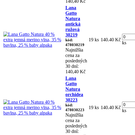
140,40 Kč
Lana
Gatto
Natura
antická
ružová
30219
19 ks
140.40 Kč
kód:
ks
478030219
Najnižšia
cena za
posledných
30 dní:
140,40 Kč
Lana
Gatto
Natura
orchidea
30223
kód:
19 ks
140.40 Kč
478030223
ks
Najnižšia
cena za
posledných
30 dní: