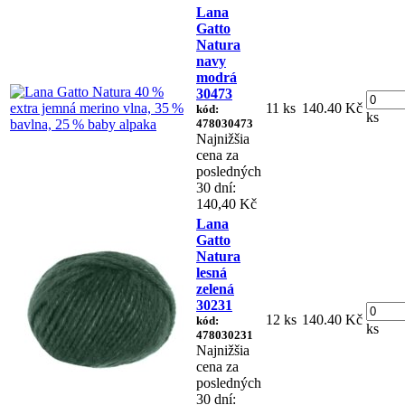
Lana
Gatto
Natura
navy
modrá
30473
11 ks
140.40 Kč
kód:
ks
478030473
Najnižšia
cena za
posledných
30 dní:
140,40 Kč
Lana
Gatto
Natura
lesná
zelená
30231
12 ks
140.40 Kč
kód:
ks
478030231
Najnižšia
cena za
posledných
30 dní: