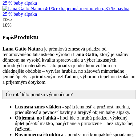
Zľava
10%
Produktu
Popis
Lana Gatto Natura
je prémiová zmesová priadza od
renomovaného talianskeho výrobcu
Lana Gatto
, ktorý je známy
dôrazom na vysokú kvalitu spracovania a výber luxusných
prírodných materiálov. Táto priadza je ideálnou voľbou na
chladnejšie obdobie – vytvára hrubšie, no zároveň mimoriadne
jemné úplety s prirodzeným vzhľadom, výbornou tepelnou izoláciou
a príjemným dotykom.
Čo robí túto priadzu výnimočnou?
Luxusná zmes vlákien
- spája jemnosť a pružnosť merina,
priedušnosť a pevnosť bavlny a hrejivý objem baby alpaky.
Objemná, no ľahká
- hoci ide o hrubú priadzu, výsledný
úplet pôsobí mäkko, nadýchane a prirodzene – bez zbytočnej
ťažkosti.
Rovnomerná štruktúra
- priadza má kompaktné spriadanie,