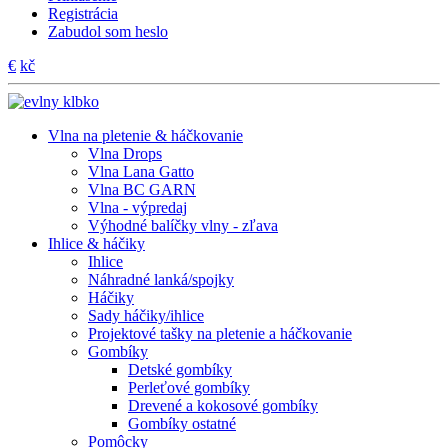
Registrácia
Zabudol som heslo
€
kč
Vlna na pletenie & háčkovanie
Vlna Drops
Vlna Lana Gatto
Vlna BC GARN
Vlna - výpredaj
Výhodné balíčky vlny - zľava
Ihlice & háčiky
Ihlice
Náhradné lanká/spojky
Háčiky
Sady háčiky/ihlice
Projektové tašky na pletenie a háčkovanie
Gombíky
Detské gombíky
Perleťové gombíky
Drevené a kokosové gombíky
Gombíky ostatné
Pomôcky