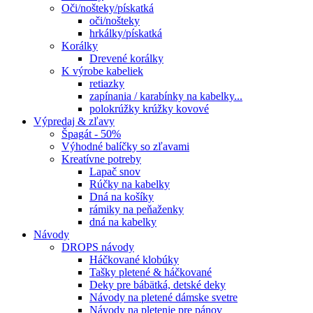
Oči/nošteky/pískatká
oči/nošteky
hrkálky/pískatká
Korálky
Drevené korálky
K výrobe kabeliek
retiazky
zapínania / karabínky na kabelky...
polokrúžky krúžky kovové
Výpredaj & zľavy
Špagát - 50%
Výhodné balíčky so zľavami
Kreatívne potreby
Lapač snov
Rúčky na kabelky
Dná na košíky
rámiky na peňaženky
dná na kabelky
Návody
DROPS návody
Háčkované klobúky
Tašky pletené & háčkované
Deky pre bábätká, detské deky
Návody na pletené dámske svetre
Návody na pletenie pre pánov