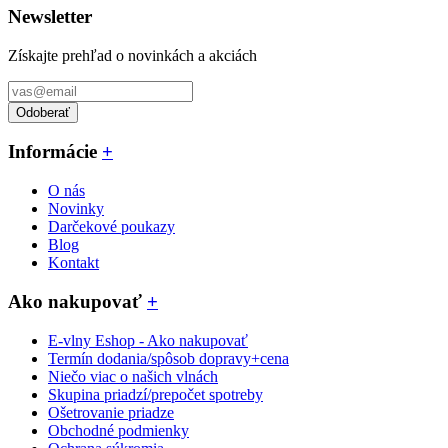
Newsletter
Získajte prehľad o novinkách a akciách
Odoberať
Informácie
+
O nás
Novinky
Darčekové poukazy
Blog
Kontakt
Ako nakupovať
+
E-vlny Eshop - Ako nakupovať
Termín dodania/spôsob dopravy+cena
Niečo viac o našich vlnách
Skupina priadzí/prepočet spotreby
Ošetrovanie priadze
Obchodné podmienky