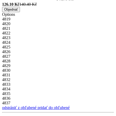
126.10 Kč
140.40 Kč
Objednať
Options
4819
4820
4821
4822
4823
4824
4825
4826
4827
4828
4829
4830
4831
4832
4833
4834
4835
4836
4837
odstrániť z obľubené
pridať do obľubené