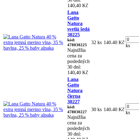
140,40 Kč
Lana
Gatto
Natura
svetlá šedá
30225
kód:
32 ks
140.40 Kč
478030225
ks
Najnižšia
cena za
posledných
30 dní:
140,40 Kč
Lana
Gatto
Natura
čierna
30227
kód:
30 ks
140.40 Kč
478030227
ks
Najnižšia
cena za
posledných
30 dní: