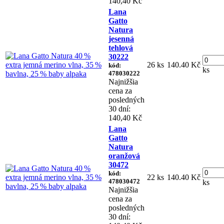
140,40 Kč
Lana
Gatto
Natura
jesenná
tehlová
30222
26 ks
140.40 Kč
kód:
ks
478030222
Najnižšia
cena za
posledných
30 dní:
140,40 Kč
Lana
Gatto
Natura
oranžová
30472
kód:
22 ks
140.40 Kč
478030472
ks
Najnižšia
cena za
posledných
30 dní: