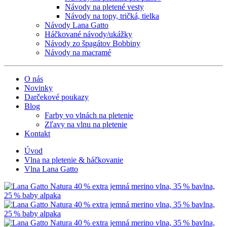
Návody na pletené vesty
Návody na topy, tričká, tielka
Návody Lana Gatto
Háčkované návody/ukážky
Návody zo špagátov Bobbiny
Návody na macramé
O nás
Novinky
Darčekové poukazy
Blog
Farby vo vlnách na pletenie
Zľavy na vlnu na pletenie
Kontakt
Úvod
Vlna na pletenie & háčkovanie
Vlna Lana Gatto