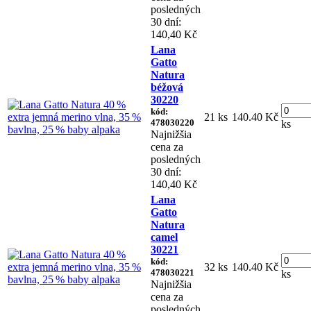
posledných
30 dní:
140,40 Kč
Lana
Gatto
Natura
béžová
30220
kód:
21 ks
140.40 Kč
478030220
ks
Najnižšia
cena za
posledných
30 dní:
140,40 Kč
Lana
Gatto
Natura
camel
30221
kód:
32 ks
140.40 Kč
478030221
ks
Najnižšia
cena za
posledných