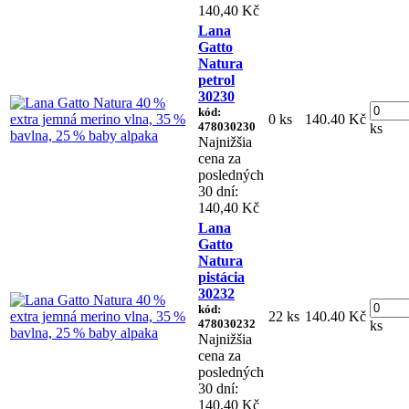
140,40 Kč
Lana
Gatto
Natura
petrol
30230
kód:
0 ks
140.40 Kč
478030230
ks
Najnižšia
cena za
posledných
30 dní:
140,40 Kč
Lana
Gatto
Natura
pistácia
30232
kód:
22 ks
140.40 Kč
478030232
ks
Najnižšia
cena za
posledných
30 dní:
140,40 Kč