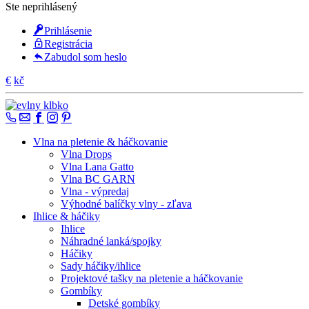
Ste neprihlásený
Prihlásenie
Registrácia
Zabudol som heslo
€
kč
Vlna na pletenie & háčkovanie
Vlna Drops
Vlna Lana Gatto
Vlna BC GARN
Vlna - výpredaj
Výhodné balíčky vlny - zľava
Ihlice & háčiky
Ihlice
Náhradné lanká/spojky
Háčiky
Sady háčiky/ihlice
Projektové tašky na pletenie a háčkovanie
Gombíky
Detské gombíky