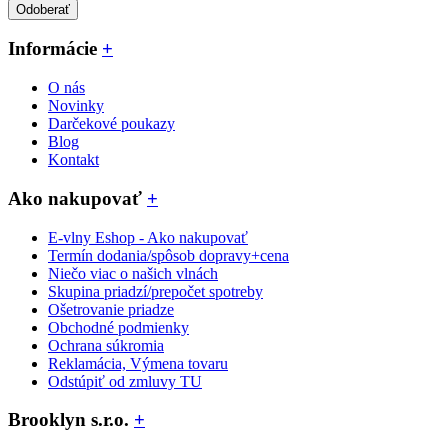
Odoberať
Informácie
+
O nás
Novinky
Darčekové poukazy
Blog
Kontakt
Ako nakupovať
+
E-vlny Eshop - Ako nakupovať
Termín dodania/spôsob dopravy+cena
Niečo viac o našich vlnách
Skupina priadzí/prepočet spotreby
Ošetrovanie priadze
Obchodné podmienky
Ochrana súkromia
Reklamácia, Výmena tovaru
Odstúpiť od zmluvy TU
Brooklyn s.r.o.
+