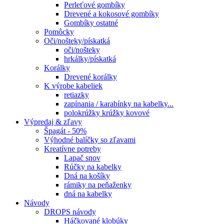
Perleťové gombíky
Drevené a kokosové gombíky
Gombíky ostatné
Pomôcky
Oči/nošteky/pískatká
oči/nošteky
hrkálky/pískatká
Korálky
Drevené korálky
K výrobe kabeliek
retiazky
zapínania / karabínky na kabelky...
polokrúžky krúžky kovové
Výpredaj & zľavy
Špagát - 50%
Výhodné balíčky so zľavami
Kreatívne potreby
Lapač snov
Rúčky na kabelky
Dná na košíky
rámiky na peňaženky
dná na kabelky
Návody
DROPS návody
Háčkované klobúky