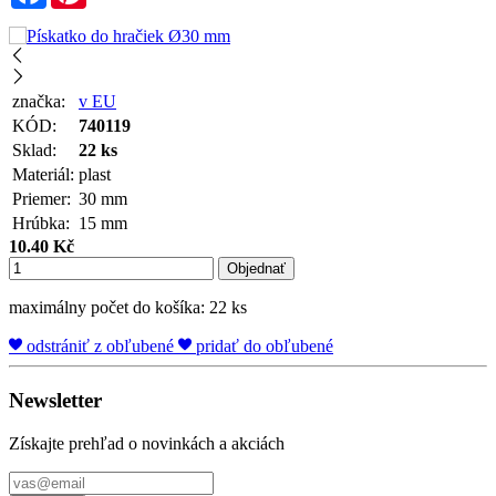
značka:
v EU
KÓD:
740119
Sklad:
22 ks
Materiál:
plast
Priemer:
30 mm
Hrúbka:
15 mm
10.40 Kč
Objednať
maximálny počet do košíka: 22 ks
odstrániť z obľubené
pridať do obľubené
Newsletter
Získajte prehľad o novinkách a akciách