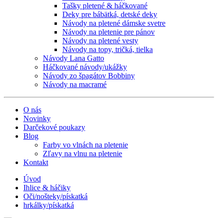
Tašky pletené & háčkované
Deky pre bábätká, detské deky
Návody na pletené dámske svetre
Návody na pletenie pre pánov
Návody na pletené vesty
Návody na topy, tričká, tielka
Návody Lana Gatto
Háčkované návody/ukážky
Návody zo špagátov Bobbiny
Návody na macramé
O nás
Novinky
Darčekové poukazy
Blog
Farby vo vlnách na pletenie
Zľavy na vlnu na pletenie
Kontakt
Úvod
Ihlice & háčiky
Oči/nošteky/pískatká
hrkálky/pískatká