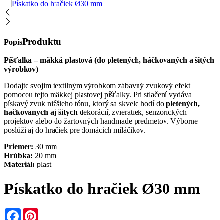
Produktu
Popis
Píšťalka – mäkká plastová (do pletených, háčkovaných a šitých
výrobkov)
Dodajte svojim textilným výrobkom zábavný zvukový efekt
pomocou tejto mäkkej plastovej píšťalky. Pri stlačení vydáva
pískavý zvuk nižšieho tónu, ktorý sa skvele hodí do
pletených,
háčkovaných aj šitých
dekorácií, zvieratiek, senzorických
projektov alebo do žartovných handmade predmetov. Výborne
poslúži aj do hračiek pre domácich miláčikov.
Priemer:
30 mm
Hrúbka:
20 mm
Materiál:
plast
Pískatko do hračiek Ø30 mm
Facebook
Pinterest