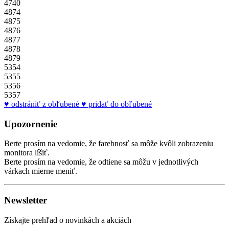
4740
4874
4875
4876
4877
4878
4879
5354
5355
5356
5357
odstrániť z obľubené
pridať do obľubené
Upozornenie
Berte prosím na vedomie, že farebnosť sa môže kvôli zobrazeniu
monitora líšiť.
Berte prosím na vedomie, že odtiene sa môžu v jednotlivých
várkach mierne meniť.
Newsletter
Získajte prehľad o novinkách a akciách