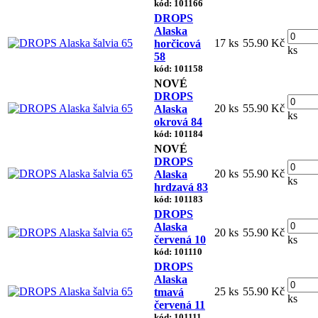
kód: 101166
DROPS
Alaska
17 ks
55.90 Kč
horčicová
ks
58
kód: 101158
NOVÉ
DROPS
20 ks
55.90 Kč
Alaska
ks
okrová 84
kód: 101184
NOVÉ
DROPS
20 ks
55.90 Kč
Alaska
ks
hrdzavá 83
kód: 101183
DROPS
Alaska
20 ks
55.90 Kč
červená 10
ks
kód: 101110
DROPS
Alaska
25 ks
55.90 Kč
tmavá
ks
červená 11
kód: 101111