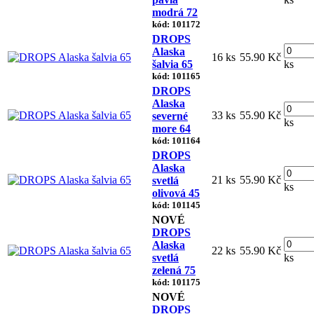
modrá 72
kód: 101172
DROPS
Alaska
16 ks
55.90 Kč
šalvia 65
ks
kód: 101165
DROPS
Alaska
33 ks
55.90 Kč
severné
ks
more 64
kód: 101164
DROPS
Alaska
21 ks
55.90 Kč
svetlá
ks
olivová 45
kód: 101145
NOVÉ
DROPS
Alaska
22 ks
55.90 Kč
svetlá
ks
zelená 75
kód: 101175
NOVÉ
DROPS