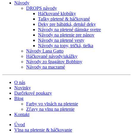
Návody
DROPS návody
Háčkované klobúky
Tašky pletené & háčkované
Deky pre bábätká, detské deky
Návody na pletené dámske svetre
Návody na pletenie pre pánov
Návody na pletené vesty
Návody na topy, tričká, tielka
Návody Lana Gatto
Háčkované návody/ukážky
Návody zo špagátov Bobbiny
Návody na macramé
O nás
Novinky
Darčekové poukazy
Blog
Farby vo vlnách na pletenie
Zľavy na vlnu na pletenie
Kontakt
Úvod
Vlna na pletenie & háčkovanie