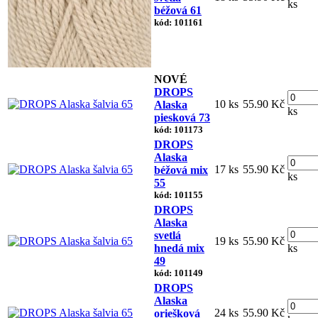
ks
béžová 61
kód: 101161
NOVÉ
DROPS
10 ks
55.90 Kč
Alaska
ks
piesková 73
kód: 101173
DROPS
Alaska
17 ks
55.90 Kč
béžová mix
ks
55
kód: 101155
DROPS
Alaska
svetlá
19 ks
55.90 Kč
hnedá mix
ks
49
kód: 101149
DROPS
Alaska
24 ks
55.90 Kč
oriešková