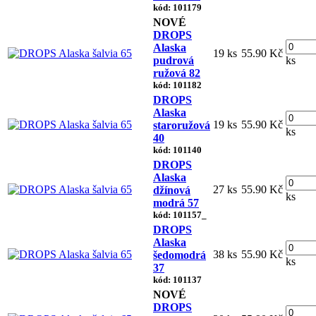
kód: 101179
NOVÉ
DROPS
Alaska
19 ks
55.90 Kč
pudrová
ks
ružová 82
kód: 101182
DROPS
Alaska
19 ks
55.90 Kč
staroružová
ks
40
kód: 101140
DROPS
Alaska
27 ks
55.90 Kč
džínová
ks
modrá 57
kód: 101157_
DROPS
Alaska
38 ks
55.90 Kč
šedomodrá
ks
37
kód: 101137
NOVÉ
DROPS