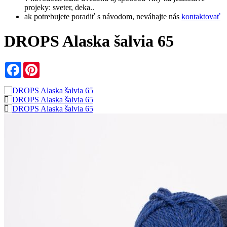
projeky: sveter, deka..
ak potrebujete poradiť s návodom, neváhajte nás
kontaktovať
DROPS Alaska šalvia 65
Facebook
Pinterest
značka:
DROPS
KÓD:
101165
Sklad:
16 ks
Materiál:
100% vlna
Skupina priadzí:
C (16 - 19 ok) / 10 ply / aran / worsted