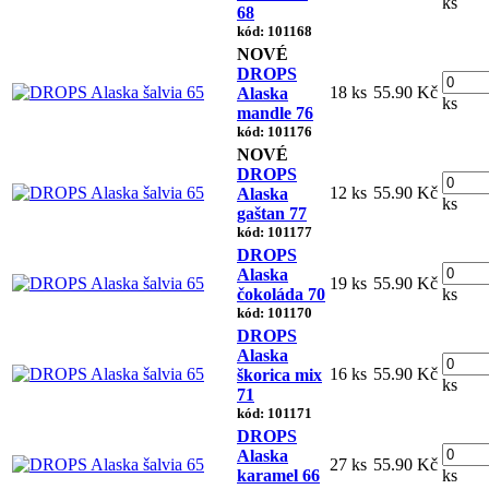
ks
68
kód: 101168
NOVÉ
DROPS
18 ks
55.90 Kč
Alaska
ks
mandle 76
kód: 101176
NOVÉ
DROPS
12 ks
55.90 Kč
Alaska
ks
gaštan 77
kód: 101177
DROPS
Alaska
19 ks
55.90 Kč
čokoláda 70
ks
kód: 101170
DROPS
Alaska
16 ks
55.90 Kč
škorica mix
ks
71
kód: 101171
DROPS
Alaska
27 ks
55.90 Kč
karamel 66
ks