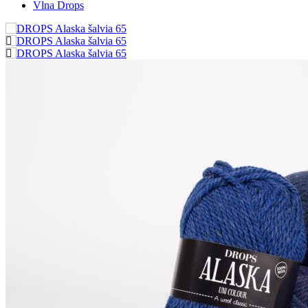
Vlna Drops
Produktu
Popis
DROPS Alaska
je klasicky spriadaná, chemicky neošetrená 100 %
strižná vlna. Vlákna pred farbením prechádzajú iba šetrným
vymývaním a následne bežným farbiacim procesom, takže si
zachovávajú všetky svoje prirodzené vlastnosti. Vďaka tomu je
priadza tvarovo stála, pevná a krásne vynikne aj jej štruktúra.
Táto 3-vláknová vlnená priadza patrí k stáliciam kolekcie DROPS –
na trhu je od polovice 80. rokov a dodnes patrí medzi
najobľúbenejšie. Nájdete ju vo veľkej palete farieb a v databáze
DROPS je k dispozícii množstvo modelov na pletenie, háčkovanie
aj plstenie – pre dámy, pánov, deti i do domácnosti.