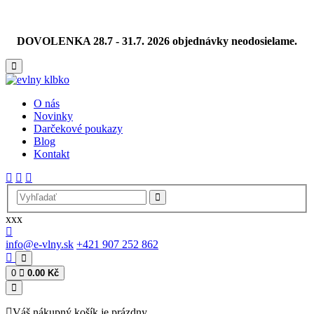
DOVOLENKA 28.7 - 31.7. 2026 objednávky neodosielame.
O nás
Novinky
Darčekové poukazy
Blog
Kontakt
xxx
info@e-vlny.sk
+421 907 252 862
0
0.00 Kč
Váš nákupný košík je prázdny