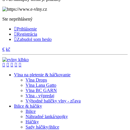
Ste neprihlásený
Prihlásenie
Registrácia
Zabudol som heslo
€
kč
Vlna na pletenie & háčkovanie
Vlna Drops
Vlna Lana Gatto
Vlna BC GARN
Vlna - výpredaj
Výhodné balíčky vlny - zľava
Ihlice & háčiky
Ihlice
Náhradné lanká/spojky
Háčiky
Sady háčiky/ihlice