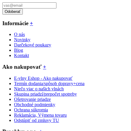
Odoberať
Informácie
+
O nás
Novinky
Darčekové poukazy
Blog
Kontakt
Ako nakupovať
+
E-vlny Eshop - Ako nakupovať
Termín dodania/spôsob dopravy+cena
Niečo viac o našich vlnách
Skupina priadzí/prepočet spotreby
Ošetrovanie priadze
Obchodné podmienky
Ochrana súkromia
Reklamácia, Výmena tovaru
Odstúpiť od zmluvy TU