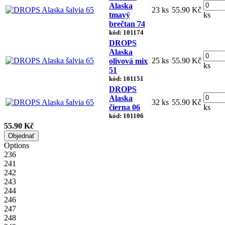
Alaska
23 ks
55.90 Kč
tmavý
ks
brečtan 74
kód: 101174
DROPS
Alaska
25 ks
55.90 Kč
olivová mix
ks
51
kód: 101151
DROPS
Alaska
32 ks
55.90 Kč
čierna 06
ks
kód: 101106
55.90 Kč
Objednať
Options
236
241
242
243
244
246
247
248