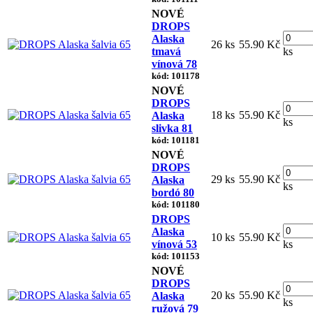
NOVÉ
DROPS
Alaska
26 ks
55.90 Kč
tmavá
ks
vínová 78
kód: 101178
NOVÉ
DROPS
18 ks
55.90 Kč
Alaska
ks
slivka 81
kód: 101181
NOVÉ
DROPS
29 ks
55.90 Kč
Alaska
ks
bordó 80
kód: 101180
DROPS
Alaska
10 ks
55.90 Kč
vínová 53
ks
kód: 101153
NOVÉ
DROPS
20 ks
55.90 Kč
Alaska
ks
ružová 79