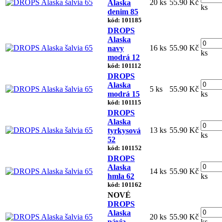
20 ks
55.90 Kč
Alaska
ks
denim 85
kód: 101185
DROPS
Alaska
16 ks
55.90 Kč
navy
ks
modrá 12
kód: 101112
DROPS
Alaska
5 ks
55.90 Kč
modrá 15
ks
kód: 101115
DROPS
Alaska
13 ks
55.90 Kč
tyrkysová
ks
52
kód: 101152
DROPS
Alaska
14 ks
55.90 Kč
hmla 62
ks
kód: 101162
NOVÉ
DROPS
Alaska
20 ks
55.90 Kč
pávia
ks