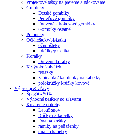
Projektové tašky na pletenie a háčkovanie
Gombíky
Detské gombíky
Perleťové gombíky
Drevené a kokosové gombíky
Gombíky ostatné
Pomôcky
Oči/nošteky/pískatká
oči/nošteky
hrkálky/pískatká
Korálky
Drevené korálky
K výrobe kabeliek
retiazky
zapínania / karabínky na kabelky...
polokrúžky krúžky kovové
Výpredaj & zľavy
Špagát - 50%
Výhodné balíčky so zľavami
Kreatívne potreby
Lapač snov
Rúčky na kabelky
Dná na košíky
rámiky na peňaženky
dná na kabelky