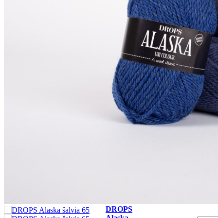
Váha / návin:
50 g = cca 70 metrov
Doporučená hrúbka
5 mm
ihlíc:
Skúšobná vzorka:
10 x 10 cm = 17 očiek x 22 riadkov
prať v rukách, max 30°C, vhodná na
Pranie:
plstenie
Sklad
Cena
Počet
DROPS
Alaska
20 ks
55.90 Kč
perleťová
ks
biela 69
kód: 101169
DROPS
Alaska
27 ks
55.90 Kč
smotanová
ks
02
kód: 101101
DROPS
Alaska
11 ks
55.90 Kč
perlovo
ks
šedá 63
kód: 101163
DROPS
Alaska