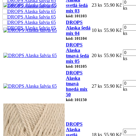
23 ks
55.90 Kč
svetlá šedá
ks
mix 03
kód: 101103
DROPS
Alaska šedá
10 ks
55.90 Kč
mix 04
ks
kód: 101104
DROPS
Alaska
20 ks
55.90 Kč
tmavá šedá
ks
mix 05
kód: 101105
DROPS
Alaska
tmavá
27 ks
55.90 Kč
hnedá mix
ks
50
kód: 101150
DROPS
Alaska
18 ks
55.90 Kč
svetlá