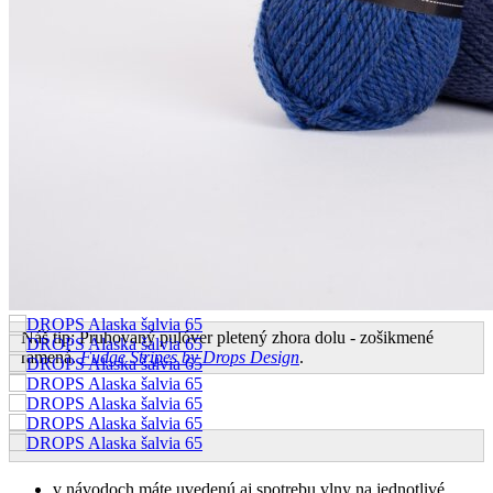
Vo farebnici sa nachádzajú aj tzv. mixované odtiene, ktoré vznikajú
spojením viacerých farebných vlákien už pri mykaní. Výsledkom je
viacfarebný „miešaný“ efekt, ktorý dodá hotovým projektom
originálny vzhľad.
Vyrobené v EÚ.
Certifikát:
Oeko-Tex® Standard 100 (25.3.0099 Innovatext
Textile Engineering and Testing Institute CO)
.
Návody na pletenie & háčkovanie z vlny Drops Alaska.
v návodoch máte uvedenú aj spotrebu vlny na jednotlivé
projeky: sveter, deka..
ak potrebujete poradiť s návodom, neváhajte nás
kontaktovať
Náš tip: Pruhovaný pulóver pletený zhora dolu - zošikmené
ramená.
Fudge Stripes by Drops Design
.
v návodoch máte uvedenú aj spotrebu vlny na jednotlivé