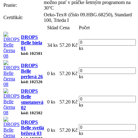
možno prať v práčke šetrným programom na
Pranie:
30°C
Oeko-Tex® (číslo 09.HBG.68250), Standard
Certifikát:
100, Trieda I
Sklad
Cena
Počet
DROPS
Belle biela
34 ks
57.20 Kč
01
ks
kód: 102501
DROPS
Belle
0 ks
57.20 Kč
perlová 26
ks
kód: 102526
DROPS
Belle
0 ks
57.20 Kč
smotanová
ks
02
kód: 102502
DROPS
Belle svetlá
0 ks
57.20 Kč
béžová 03
ks