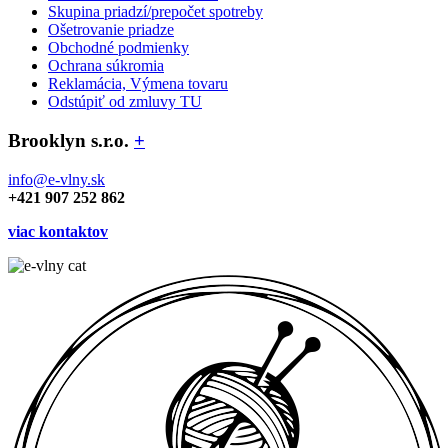
Skupina priadzí/prepočet spotreby
Ošetrovanie priadze
Obchodné podmienky
Ochrana súkromia
Reklamácia, Výmena tovaru
Odstúpiť od zmluvy TU
Brooklyn s.r.o.
+
info@e-vlny.sk
+421 907 252 862
viac kontaktov