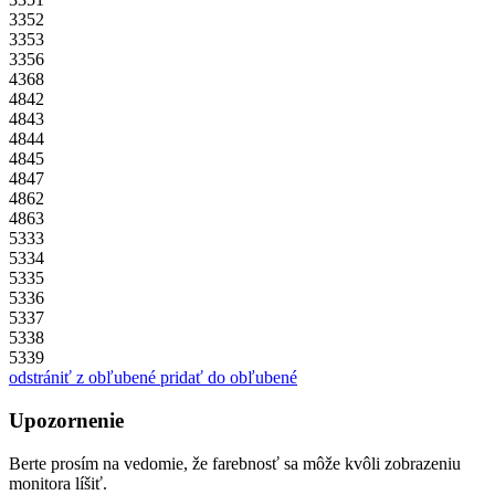
3352
3353
3356
4368
4842
4843
4844
4845
4847
4862
4863
5333
5334
5335
5336
5337
5338
5339
odstrániť z obľubené
pridať do obľubené
Upozornenie
Berte prosím na vedomie, že farebnosť sa môže kvôli zobrazeniu
monitora líšiť.