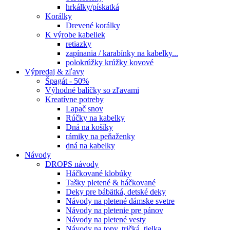
hrkálky/pískatká
Korálky
Drevené korálky
K výrobe kabeliek
retiazky
zapínania / karabínky na kabelky...
polokrúžky krúžky kovové
Výpredaj & zľavy
Špagát - 50%
Výhodné balíčky so zľavami
Kreatívne potreby
Lapač snov
Rúčky na kabelky
Dná na košíky
rámiky na peňaženky
dná na kabelky
Návody
DROPS návody
Háčkované klobúky
Tašky pletené & háčkované
Deky pre bábätká, detské deky
Návody na pletené dámske svetre
Návody na pletenie pre pánov
Návody na pletené vesty
Návody na topy, tričká, tielka