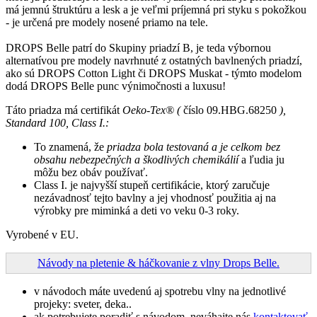
má jemnú štruktúru a lesk a je veľmi príjemná pri styku s pokožkou
- je určená pre modely nosené priamo na tele.
DROPS Belle patrí do Skupiny priadzí B, je teda výbornou
alternatívou pre modely navrhnuté z ostatných bavlnených priadzí,
ako sú DROPS Cotton Light či DROPS Muskat - týmto modelom
dodá DROPS Belle punc výnimočnosti a luxusu!
Táto priadza má certifikát
Oeko-Tex® (
číslo 09.HBG.68250
),
Standard 100, Class I.:
To znamená, že
priadza bola testovaná a je celkom bez
obsahu nebezpečných a škodlivých chemikálií
a ľudia ju
môžu bez obáv používať.
Class I. je najvyšší stupeň certifikácie, ktorý zaručuje
nezávadnosť tejto bavlny a jej vhodnosť použitia aj na
výrobky pre miminká a deti vo veku 0-3 roky.
Vyrobené v EU.
Návody na pletenie & háčkovanie z vlny Drops Belle.
v návodoch máte uvedenú aj spotrebu vlny na jednotlivé
projeky: sveter, deka..
ak potrebujete poradiť s návodom, neváhajte nás
kontaktovať