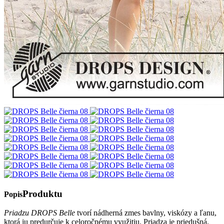
Produktu
Popis
Priadzu DROPS Belle
tvorí nádherná zmes bavlny, viskózy a ľanu,
ktorá ju predurčuje k celoročnému využitiu. Priadza je priedušná,