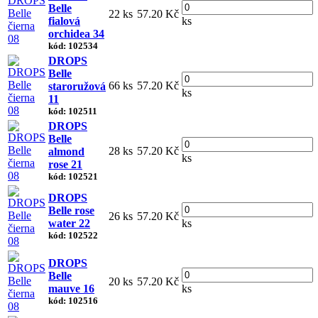
Belle
22 ks
57.20 Kč
fialová
ks
orchidea 34
kód: 102534
DROPS
Belle
66 ks
57.20 Kč
staroružová
ks
11
kód: 102511
DROPS
Belle
28 ks
57.20 Kč
almond
ks
rose 21
kód: 102521
DROPS
Belle rose
26 ks
57.20 Kč
water 22
ks
kód: 102522
DROPS
Belle
20 ks
57.20 Kč
mauve 16
ks
kód: 102516