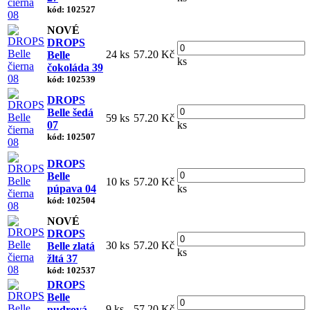
kód: 102527
NOVÉ
DROPS
24 ks
57.20 Kč
Belle
ks
čokoláda 39
kód: 102539
DROPS
Belle šedá
59 ks
57.20 Kč
07
ks
kód: 102507
DROPS
Belle
10 ks
57.20 Kč
púpava 04
ks
kód: 102504
NOVÉ
DROPS
30 ks
57.20 Kč
Belle zlatá
ks
žltá 37
kód: 102537
DROPS
Belle
9 ks
57.20 Kč
pudrová