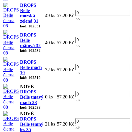
DROPS
Belle
49 ks
57.20 Kč
morská
ks
zelená 31
kód: 102531
DROPS
Belle
40 ks
57.20 Kč
mätová 32
ks
kód: 102532
DROPS
Belle mach
32 ks
57.20 Kč
10
ks
kód: 102510
NOVÉ
DROPS
0 ks
57.20 Kč
Belle tmavý
ks
mach 38
kód: 102538
NOVÉ
DROPS
21 ks
57.20 Kč
Belle temný
ks
les 35