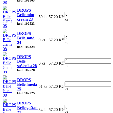
kód: 102503
DROPS
Belle mint
50 ks
57.20 Kč
cream 23
ks
kód: 102523
DROPS
Belle sand
9 ks
57.20 Kč
24
ks
kód: 102524
DROPS
Belle
0 ks
57.20 Kč
sušienka 28
ks
kód: 102528
DROPS
Belle hnedá
51 ks
57.20 Kč
25
ks
kód: 102525
DROPS
Belle gaštan
34 ks
57.20 Kč
27
ks