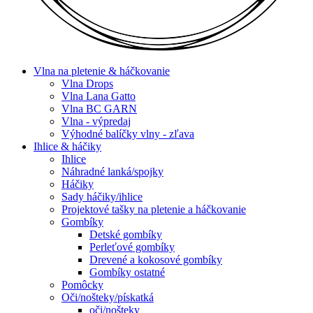
Vlna na pletenie & háčkovanie
Vlna Drops
Vlna Lana Gatto
Vlna BC GARN
Vlna - výpredaj
Výhodné balíčky vlny - zľava
Ihlice & háčiky
Ihlice
Náhradné lanká/spojky
Háčiky
Sady háčiky/ihlice
Projektové tašky na pletenie a háčkovanie
Gombíky
Detské gombíky
Perleťové gombíky
Drevené a kokosové gombíky
Gombíky ostatné
Pomôcky
Oči/nošteky/pískatká
oči/nošteky