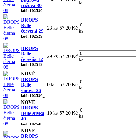
ks
ružová 30
kód: 102530
DROPS
Belle
23 ks
57.20 Kč
červená 29
ks
kód: 102529
DROPS
Belle
29 ks
57.20 Kč
čerešňa 12
ks
kód: 102512
NOVÉ
DROPS
0 ks
57.20 Kč
Belle
ks
vínová 36
kód: 102536_
NOVÉ
DROPS
10 ks
57.20 Kč
Belle slivka
ks
40
kód: 102540
NOVÉ
DROPS