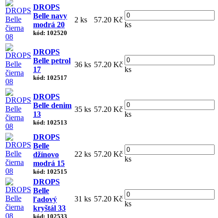
DROPS
Belle navy
2 ks
57.20 Kč
modrá 20
ks
kód: 102520
DROPS
Belle petrol
36 ks
57.20 Kč
17
ks
kód: 102517
DROPS
Belle denim
35 ks
57.20 Kč
13
ks
kód: 102513
DROPS
Belle
22 ks
57.20 Kč
džínovo
ks
modrá 15
kód: 102515
DROPS
Belle
31 ks
57.20 Kč
ľadový
ks
kryštál 33
kód: 102533