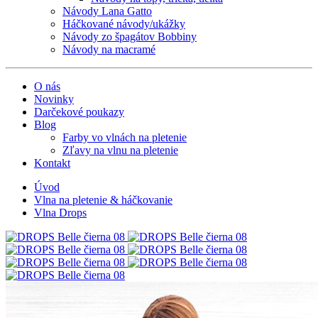
Návody Lana Gatto
Háčkované návody/ukážky
Návody zo špagátov Bobbiny
Návody na macramé
O nás
Novinky
Darčekové poukazy
Blog
Farby vo vlnách na pletenie
Zľavy na vlnu na pletenie
Kontakt
Úvod
Vlna na pletenie & háčkovanie
Vlna Drops