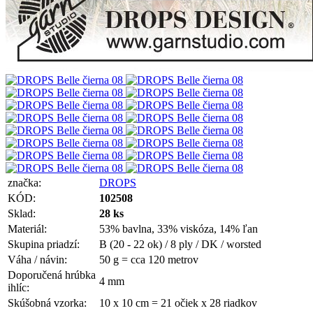
značka:
DROPS
KÓD:
102508
Sklad:
28 ks
Materiál:
53% bavlna, 33% viskóza, 14% ľan
Skupina priadzí:
B (20 - 22 ok) / 8 ply / DK / worsted
Váha / návin:
50 g = cca 120 metrov
Doporučená hrúbka
4 mm
ihlíc:
Skúšobná vzorka:
10 x 10 cm = 21 očiek x 28 riadkov