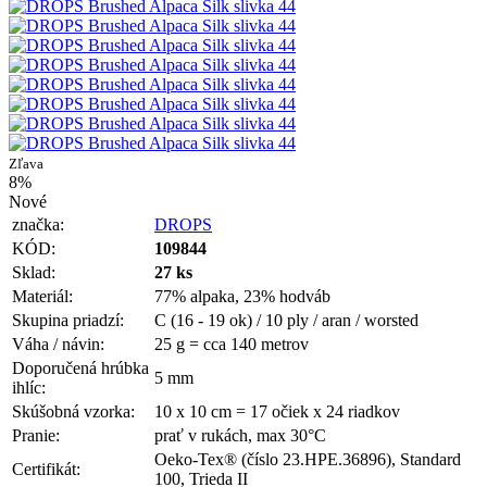
Zľava
8%
Nové
značka:
DROPS
KÓD:
109844
Sklad:
27 ks
Materiál:
77% alpaka, 23% hodváb
Skupina priadzí:
C (16 - 19 ok) / 10 ply / aran / worsted
Váha / návin:
25 g = cca 140 metrov
Doporučená hrúbka
5 mm
ihlíc:
Skúšobná vzorka:
10 x 10 cm = 17 očiek x 24 riadkov
Pranie:
prať v rukách, max 30°C
Oeko-Tex® (číslo 23.HPE.36896), Standard
Certifikát:
100, Trieda II