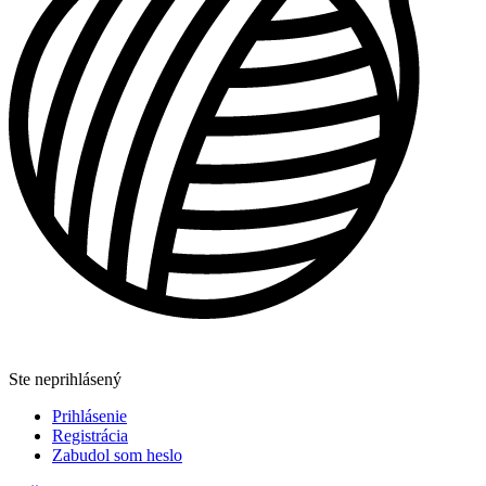
Ste neprihlásený
Prihlásenie
Registrácia
Zabudol som heslo