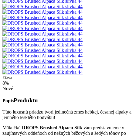
Zľava
8%
Nové
Produktu
Popis
Túto luxusnú priadzu tvorí jedinečná zmes hebkej, česanej alpaky a
jemného lesklého hodvábu!
Mäkučkú
DROPS Brushed Alpacu Silk
vám predstavujeme v
zaujímavých odtieňoch od nežných béžových a šedých tónov po