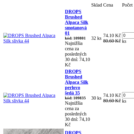
Sklad
Cena
Počet
DROPS
Brushed
Alpaca Silk
smotanová
01
74.10 Kč
32 ks
kód: 109801
80.60 Kč
ks
Najnižšia
cena za
posledných
30 dní: 74,10
Kč
DROPS
Brushed
Alpaca Silk
perlovo
šedá 35
74.10 Kč
30 ks
kód: 109835
80.60 Kč
ks
Najnižšia
cena za
posledných
30 dní: 74,10
Kč
DROPS