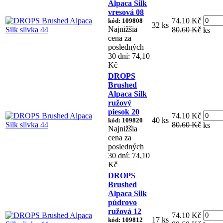
Alpaca Silk
vresová 08
74.10 Kč
kód: 109808
32 ks
Najnižšia
80.60 Kč
ks
cena za
posledných
30 dní: 74,10
Kč
DROPS
Brushed
Alpaca Silk
ružový
piesok 20
74.10 Kč
40 ks
kód: 109820
80.60 Kč
ks
Najnižšia
cena za
posledných
30 dní: 74,10
Kč
DROPS
Brushed
Alpaca Silk
púdrovo
ružová 12
74.10 Kč
17 ks
kód: 109812