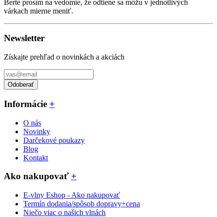
Berte prosím na vedomie, že odtiene sa môžu v jednotlivých
várkach mierne meniť.
Newsletter
Získajte prehľad o novinkách a akciách
Odoberať
Informácie
+
O nás
Novinky
Darčekové poukazy
Blog
Kontakt
Ako nakupovať
+
E-vlny Eshop - Ako nakupovať
Termín dodania/spôsob dopravy+cena
Niečo viac o našich vlnách