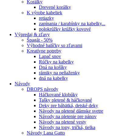
Korálky
Drevené korálky
K výrobe kabeliek
retiazky
zapínania / karabínky na kabelky...
polokrúžky krúžky kovové
Výpredaj & zľavy
Špagát - 50%
Výhodné balíčky so zľavami
Kreatívne potreby
Lapač snov
Rúčky na kabelky
Dná na košíky
rámiky na peňaženky
dná na kabelky
Návody
DROPS návody
Háčkované klobúky
Tašky pletené & háčkované
Deky pre bábätká, detské deky
Návody na pletené dámske svetre
Návody na pletenie pre pánov
Návody na pletené vesty
Návody na topy, tričká, tielka
Návody Lana Gatto