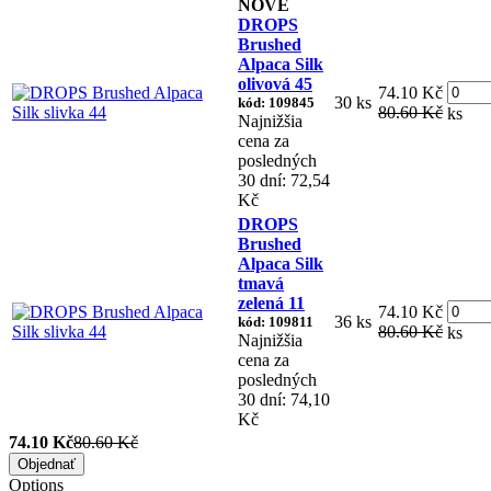
NOVÉ
DROPS
Brushed
Alpaca Silk
olivová 45
74.10 Kč
30 ks
kód: 109845
80.60 Kč
ks
Najnižšia
cena za
posledných
30 dní: 72,54
Kč
DROPS
Brushed
Alpaca Silk
tmavá
zelená 11
74.10 Kč
36 ks
kód: 109811
80.60 Kč
ks
Najnižšia
cena za
posledných
30 dní: 74,10
Kč
74.10 Kč
80.60 Kč
Objednať
Options