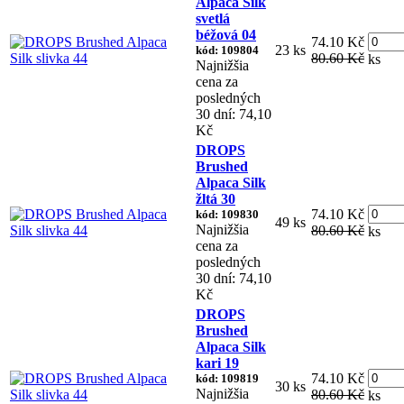
Alpaca Silk
svetlá
béžová 04
74.10 Kč
23 ks
kód: 109804
80.60 Kč
ks
Najnižšia
cena za
posledných
30 dní: 74,10
Kč
DROPS
Brushed
Alpaca Silk
žltá 30
74.10 Kč
kód: 109830
49 ks
Najnižšia
80.60 Kč
ks
cena za
posledných
30 dní: 74,10
Kč
DROPS
Brushed
Alpaca Silk
kari 19
74.10 Kč
kód: 109819
30 ks
Najnižšia
80.60 Kč
ks