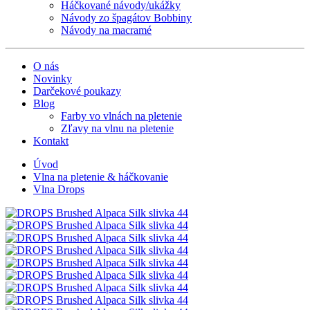
Háčkované návody/ukážky
Návody zo špagátov Bobbiny
Návody na macramé
O nás
Novinky
Darčekové poukazy
Blog
Farby vo vlnách na pletenie
Zľavy na vlnu na pletenie
Kontakt
Úvod
Vlna na pletenie & háčkovanie
Vlna Drops