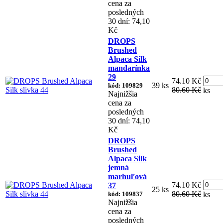
cena za
posledných
30 dní: 74,10
Kč
DROPS
Brushed
Alpaca Silk
mandarínka
29
74.10 Kč
39 ks
kód: 109829
80.60 Kč
ks
Najnižšia
cena za
posledných
30 dní: 74,10
Kč
DROPS
Brushed
Alpaca Silk
jemná
marhuľová
74.10 Kč
37
25 ks
80.60 Kč
kód: 109837
ks
Najnižšia
cena za
posledných