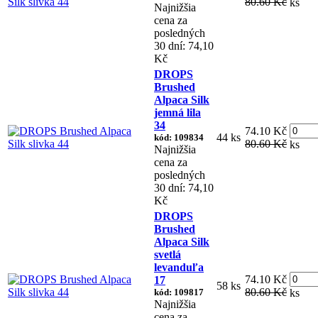
80.60 Kč
ks
Najnižšia
cena za
posledných
30 dní: 74,10
Kč
DROPS
Brushed
Alpaca Silk
jemná lila
34
74.10 Kč
44 ks
kód: 109834
80.60 Kč
ks
Najnižšia
cena za
posledných
30 dní: 74,10
Kč
DROPS
Brushed
Alpaca Silk
svetlá
levanduľa
74.10 Kč
17
58 ks
80.60 Kč
kód: 109817
ks
Najnižšia
cena za