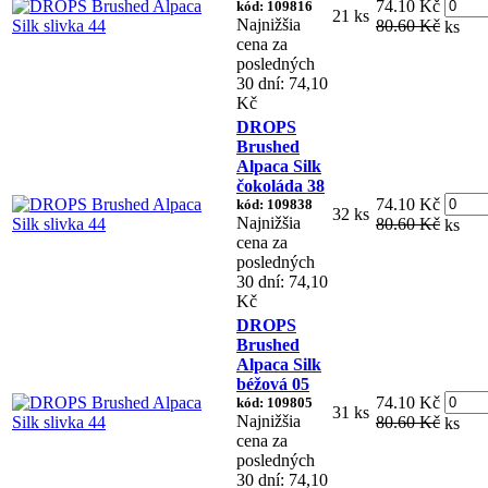
74.10 Kč
kód: 109816
21 ks
Najnižšia
80.60 Kč
ks
cena za
posledných
30 dní: 74,10
Kč
DROPS
Brushed
Alpaca Silk
čokoláda 38
74.10 Kč
kód: 109838
32 ks
Najnižšia
80.60 Kč
ks
cena za
posledných
30 dní: 74,10
Kč
DROPS
Brushed
Alpaca Silk
béžová 05
74.10 Kč
kód: 109805
31 ks
Najnižšia
80.60 Kč
ks
cena za
posledných
30 dní: 74,10