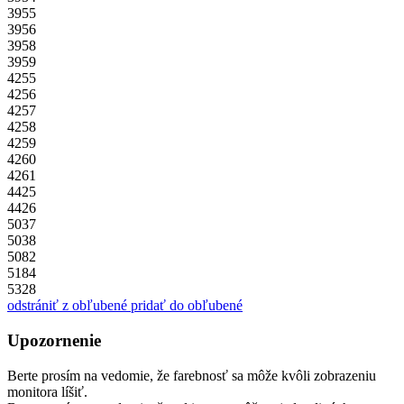
3955
3956
3958
3959
4255
4256
4257
4258
4259
4260
4261
4425
4426
5037
5038
5082
5184
5328
odstrániť z obľubené
pridať do obľubené
Upozornenie
Berte prosím na vedomie, že farebnosť sa môže kvôli zobrazeniu
monitora líšiť.