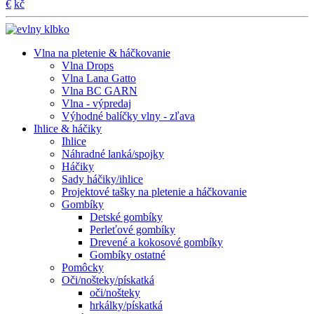
€
kč
Vlna na pletenie & háčkovanie
Vlna Drops
Vlna Lana Gatto
Vlna BC GARN
Vlna - výpredaj
Výhodné balíčky vlny - zľava
Ihlice & háčiky
Ihlice
Náhradné lanká/spojky
Háčiky
Sady háčiky/ihlice
Projektové tašky na pletenie a háčkovanie
Gombíky
Detské gombíky
Perleťové gombíky
Drevené a kokosové gombíky
Gombíky ostatné
Pomôcky
Oči/nošteky/pískatká
oči/nošteky
hrkálky/pískatká