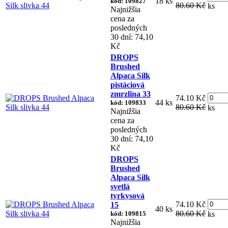
18 ks
kód: 109827
80.60 Kč
ks
Najnižšia
cena za
posledných
30 dní: 74,10
Kč
DROPS
Brushed
Alpaca Silk
pistáciová
zmrzlina 33
74.10 Kč
44 ks
kód: 109833
80.60 Kč
ks
Najnižšia
cena za
posledných
30 dní: 74,10
Kč
DROPS
Brushed
Alpaca Silk
svetlá
tyrkysová
74.10 Kč
15
40 ks
80.60 Kč
kód: 109815
ks
Najnižšia