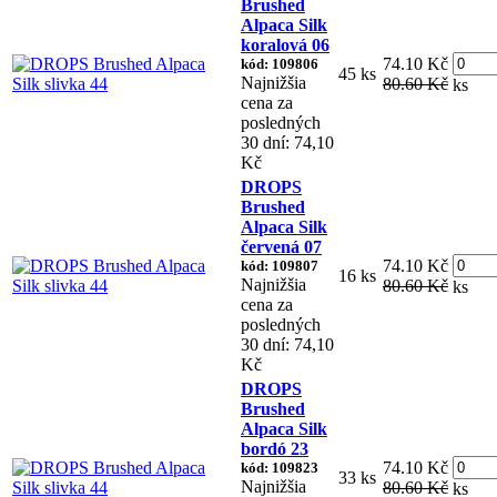
Brushed
Alpaca Silk
koralová 06
74.10 Kč
kód: 109806
45 ks
Najnižšia
80.60 Kč
ks
cena za
posledných
30 dní: 74,10
Kč
DROPS
Brushed
Alpaca Silk
červená 07
74.10 Kč
kód: 109807
16 ks
Najnižšia
80.60 Kč
ks
cena za
posledných
30 dní: 74,10
Kč
DROPS
Brushed
Alpaca Silk
bordó 23
74.10 Kč
kód: 109823
33 ks
Najnižšia
80.60 Kč
ks