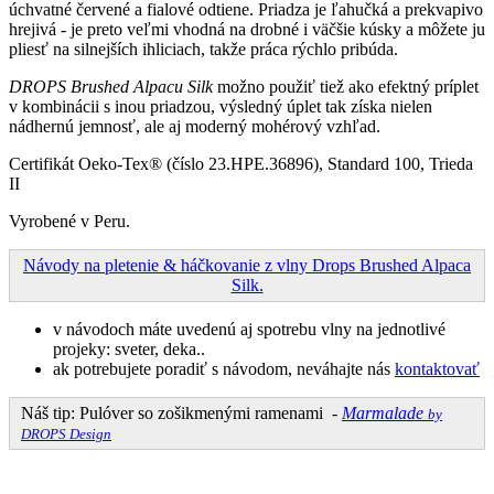
úchvatné červené a fialové odtiene. Priadza je ľahučká a prekvapivo
hrejivá - je preto veľmi vhodná na drobné i väčšie kúsky a môžete ju
pliesť na silnejších ihliciach, takže práca rýchlo pribúda.
DROPS Brushed Alpacu Silk
možno použiť tiež ako efektný príplet
v kombinácii s inou priadzou, výsledný úplet tak získa nielen
nádhernú jemnosť, ale aj moderný mohérový vzhľad.
Certifikát Oeko-Tex® (číslo 23.HPE.36896), Standard 100, Trieda
II
Vyrobené v Peru.
Návody na pletenie & háčkovanie z vlny Drops Brushed Alpaca
Silk.
v návodoch máte uvedenú aj spotrebu vlny na jednotlivé
projeky: sveter, deka..
ak potrebujete poradiť s návodom, neváhajte nás
kontaktovať
Náš tip: Pulóver so zošikmenými ramenami -
Marmalade
by
DROPS Design