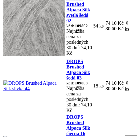
Brushed
Alpaca Silk
svetlá šedá
02
74.10 Kč
54 ks
kód: 109802
80.60 Kč
ks
Najnižšia
cena za
posledných
30 dní: 74,10
Kč
DROPS
Brushed
Alpaca Silk
šedá 03
74.10 Kč
kód: 109803
18 ks
Najnižšia
80.60 Kč
ks
cena za
posledných
30 dní: 74,10
Kč
DROPS
Brushed
Alpaca Silk
čierna 16