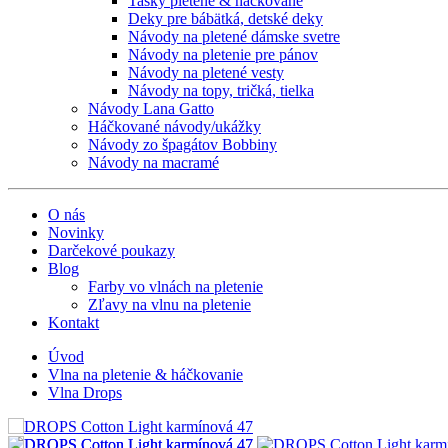
Tašky pletené & háčkované
Deky pre bábätká, detské deky
Návody na pletené dámske svetre
Návody na pletenie pre pánov
Návody na pletené vesty
Návody na topy, tričká, tielka
Návody Lana Gatto
Háčkované návody/ukážky
Návody zo špagátov Bobbiny
Návody na macramé
O nás
Novinky
Darčekové poukazy
Blog
Farby vo vlnách na pletenie
Zľavy na vlnu na pletenie
Kontakt
Úvod
Vlna na pletenie & háčkovanie
Vlna Drops