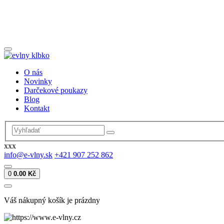
O nás
Novinky
Darčekové poukazy
Blog
Kontakt
xxx
info@e-vlny.sk
+421 907 252 862
0
0.00 Kč
Váš nákupný košík je prázdny