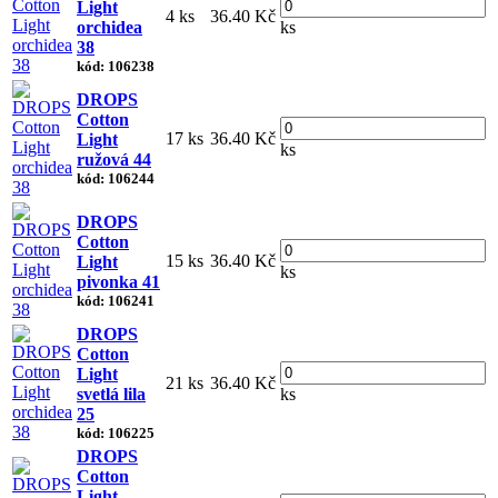
Light
4 ks
36.40 Kč
orchidea
ks
38
kód: 106238
DROPS
Cotton
17 ks
36.40 Kč
Light
ks
ružová 44
kód: 106244
DROPS
Cotton
15 ks
36.40 Kč
Light
ks
pivonka 41
kód: 106241
DROPS
Cotton
Light
21 ks
36.40 Kč
svetlá lila
ks
25
kód: 106225
DROPS
Cotton
Light