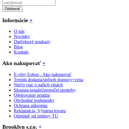
Odoberať
Informácie
+
O nás
Novinky
Darčekové poukazy
Blog
Kontakt
Ako nakupovať
+
E-vlny Eshop - Ako nakupovať
Termín dodania/spôsob dopravy+cena
Niečo viac o našich vlnách
Skupina priadzí/prepočet spotreby
Ošetrovanie priadze
Obchodné podmienky
Ochrana súkromia
Reklamácia, Výmena tovaru
Odstúpiť od zmluvy TU
Brooklyn s.r.o.
+