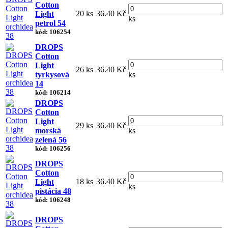
Cotton
20 ks
36.40 Kč
Light
ks
petrol 54
kód: 106254
DROPS
Cotton
Light
26 ks
36.40 Kč
tyrkysová
ks
14
kód: 106214
DROPS
Cotton
Light
29 ks
36.40 Kč
morská
ks
zelená 56
kód: 106256
DROPS
Cotton
18 ks
36.40 Kč
Light
ks
pistácia 48
kód: 106248
DROPS