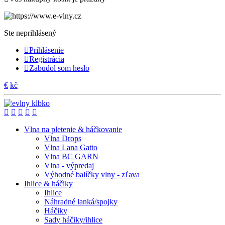
Ste neprihlásený
Prihlásenie
Registrácia
Zabudol som heslo
€
kč
Vlna na pletenie & háčkovanie
Vlna Drops
Vlna Lana Gatto
Vlna BC GARN
Vlna - výpredaj
Výhodné balíčky vlny - zľava
Ihlice & háčiky
Ihlice
Náhradné lanká/spojky
Háčiky
Sady háčiky/ihlice