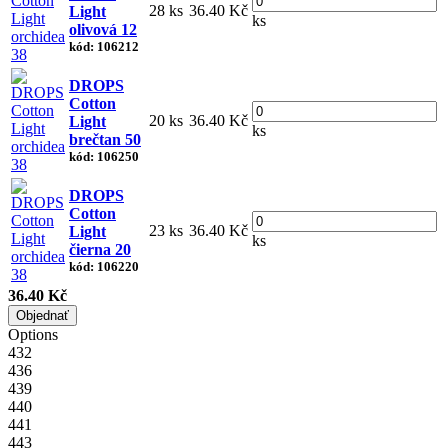
28 ks
36.40 Kč
Light
ks
olivová 12
kód: 106212
DROPS
Cotton
20 ks
36.40 Kč
Light
ks
brečtan 50
kód: 106250
DROPS
Cotton
23 ks
36.40 Kč
Light
ks
čierna 20
kód: 106220
36.40 Kč
Objednať
Options
432
436
439
440
441
443