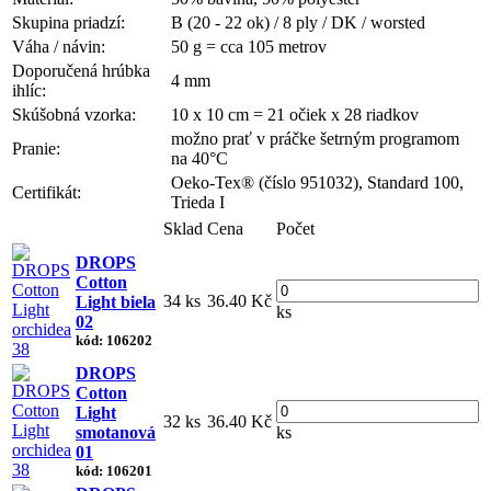
Skupina priadzí:
B (20 - 22 ok) / 8 ply / DK / worsted
Váha / návin:
50 g = cca 105 metrov
Doporučená hrúbka
4 mm
ihlíc:
Skúšobná vzorka:
10 x 10 cm = 21 očiek x 28 riadkov
možno prať v práčke šetrným programom
Pranie:
na 40°C
Oeko-Tex® (číslo 951032), Standard 100,
Certifikát:
Trieda I
Sklad
Cena
Počet
DROPS
Cotton
34 ks
36.40 Kč
Light biela
ks
02
kód: 106202
DROPS
Cotton
Light
32 ks
36.40 Kč
smotanová
ks
01
kód: 106201