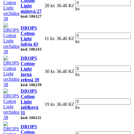
Cotton
28 ks
36.40 Kč
Light
ks
mätová 27
kód: 106227
DROPS
Cotton
11 ks
36.40 Kč
Light
ks
šalvia 43
kód: 106243
DROPS
Cotton
Light
30 ks
36.40 Kč
jarná
ks
zelená 39
kód: 106239
DROPS
Cotton
Light
19 ks
36.40 Kč
jablková
ks
11
kód: 106211
DROPS
Cotton