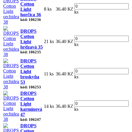
Cotton
8 ks
36.40 Kč
Light
ks
horčica 36
kód: 106236
DROPS
Cotton
21 ks
36.40 Kč
Light
ks
hrdzavá 35
kód: 106235
DROPS
Cotton
Light
11 ks
36.40 Kč
broskyňa
ks
53
kód: 106253
DROPS
Cotton
Light
14 ks
36.40 Kč
karmínová
ks
47
kód: 106247
DROPS
Cotton