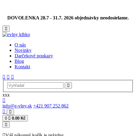
DOVOLENKA 28.7 - 31.7. 2026 objednávky neodosielame.
O nás
Novinky
Darčekové poukazy
Blog
Kontakt
xxx
info@e-vlny.sk
+421 907 252 862
0
0.00 Kč
Váš nákupný košík je prázdny