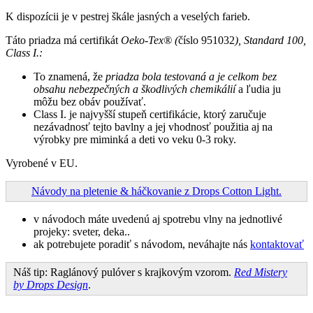
K dispozícii je v pestrej škále jasných a veselých farieb.
Táto priadza má certifikát
Oeko-Tex® (
číslo 951032
), Standard 100,
Class I.:
To znamená, že
priadza bola testovaná a je celkom bez
obsahu nebezpečných a škodlivých chemikálií
a ľudia ju
môžu bez obáv používať.
Class I. je najvyšší stupeň certifikácie, ktorý zaručuje
nezávadnosť tejto bavlny a jej vhodnosť použitia aj na
výrobky pre miminká a deti vo veku 0-3 roky.
Vyrobené v EU.
Návody na pletenie & háčkovanie z Drops Cotton Light.
v návodoch máte uvedenú aj spotrebu vlny na jednotlivé
projeky: sveter, deka..
ak potrebujete poradiť s návodom, neváhajte nás
kontaktovať
Náš tip: Raglánový pulóver s krajkovým vzorom.
Red Mistery
by Drops Design
.