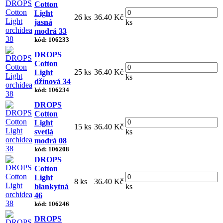
Cotton
Light
26 ks
36.40 Kč
jasná
ks
modrá 33
kód: 106233
DROPS
Cotton
25 ks
36.40 Kč
Light
ks
džínová 34
kód: 106234
DROPS
Cotton
Light
15 ks
36.40 Kč
svetlá
ks
modrá 08
kód: 106208
DROPS
Cotton
Light
8 ks
36.40 Kč
blankytná
ks
46
kód: 106246
DROPS