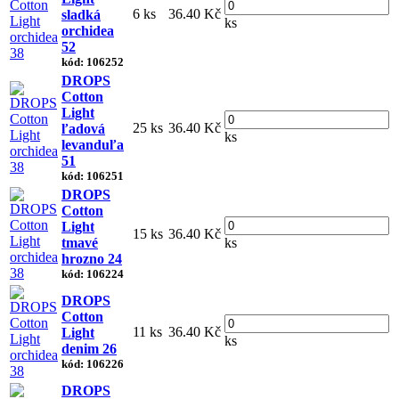
6 ks
36.40 Kč
sladká
ks
orchidea
52
kód: 106252
DROPS
Cotton
Light
25 ks
36.40 Kč
ľadová
ks
levanduľa
51
kód: 106251
DROPS
Cotton
Light
15 ks
36.40 Kč
tmavé
ks
hrozno 24
kód: 106224
DROPS
Cotton
11 ks
36.40 Kč
Light
ks
denim 26
kód: 106226
DROPS