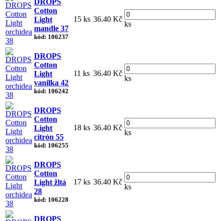
DROPS
Cotton
15 ks
36.40 Kč
Light
ks
mandle 37
kód: 106237
DROPS
Cotton
11 ks
36.40 Kč
Light
ks
vanilka 42
kód: 106242
DROPS
Cotton
18 ks
36.40 Kč
Light
ks
citrón 55
kód: 106255
DROPS
Cotton
17 ks
36.40 Kč
Light žltá
ks
28
kód: 106228
DROPS