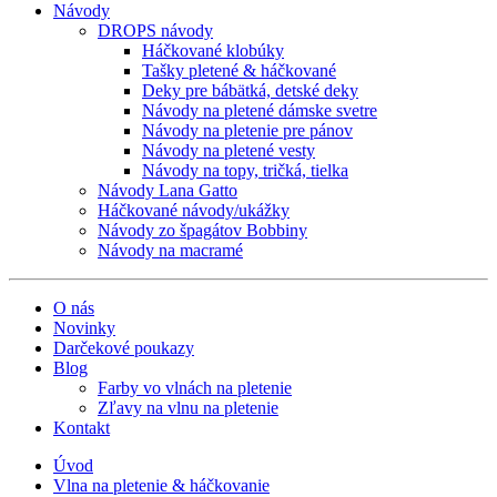
Návody
DROPS návody
Háčkované klobúky
Tašky pletené & háčkované
Deky pre bábätká, detské deky
Návody na pletené dámske svetre
Návody na pletenie pre pánov
Návody na pletené vesty
Návody na topy, tričká, tielka
Návody Lana Gatto
Háčkované návody/ukážky
Návody zo špagátov Bobbiny
Návody na macramé
O nás
Novinky
Darčekové poukazy
Blog
Farby vo vlnách na pletenie
Zľavy na vlnu na pletenie
Kontakt
Úvod
Vlna na pletenie & háčkovanie