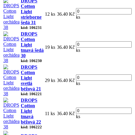
DROPS
Cotton
Light
12 ks
36.40 Kč
strieborne
ks
šedá 31
kód: 106231
DROPS
Cotton
Light
19 ks
36.40 Kč
tmavá šedá
ks
30
kód: 106230
DROPS
Cotton
Light
29 ks
36.40 Kč
svetlá
ks
béžová 21
kód: 106221
DROPS
Cotton
Light
11 ks
36.40 Kč
tmavá
ks
béžová 22
kód: 106222