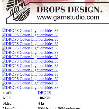
značka:
DROPS
KÓD:
106238
Sklad:
4 ks
Materiál:
50% bavlna, 50% polyester