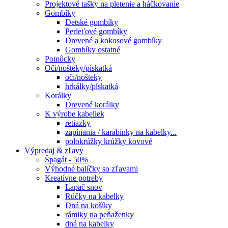
Projektové tašky na pletenie a háčkovanie
Gombíky
Detské gombíky
Perleťové gombíky
Drevené a kokosové gombíky
Gombíky ostatné
Pomôcky
Oči/nošteky/pískatká
oči/nošteky
hrkálky/pískatká
Korálky
Drevené korálky
K výrobe kabeliek
retiazky
zapínania / karabínky na kabelky...
polokrúžky krúžky kovové
Výpredaj & zľavy
Špagát - 50%
Výhodné balíčky so zľavami
Kreatívne potreby
Lapač snov
Rúčky na kabelky
Dná na košíky
rámiky na peňaženky
dná na kabelky