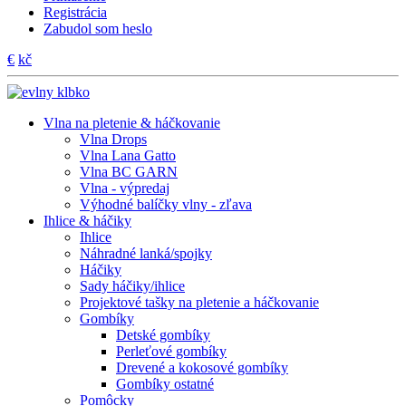
Registrácia
Zabudol som heslo
€
kč
Vlna na pletenie & háčkovanie
Vlna Drops
Vlna Lana Gatto
Vlna BC GARN
Vlna - výpredaj
Výhodné balíčky vlny - zľava
Ihlice & háčiky
Ihlice
Náhradné lanká/spojky
Háčiky
Sady háčiky/ihlice
Projektové tašky na pletenie a háčkovanie
Gombíky
Detské gombíky
Perleťové gombíky
Drevené a kokosové gombíky
Gombíky ostatné
Pomôcky