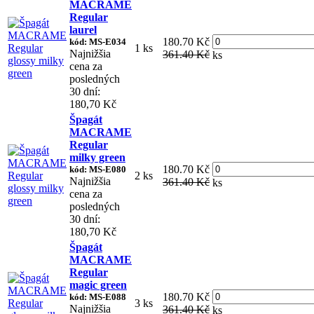
MACRAME
Regular
laurel
180.70 Kč
kód: MS-E034
1 ks
Najnižšia
361.40 Kč
ks
cena za
posledných
30 dní:
180,70 Kč
Špagát
MACRAME
Regular
milky green
180.70 Kč
kód: MS-E080
2 ks
Najnižšia
361.40 Kč
ks
cena za
posledných
30 dní:
180,70 Kč
Špagát
MACRAME
Regular
magic green
180.70 Kč
kód: MS-E088
3 ks
Najnižšia
361.40 Kč
ks