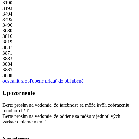
3190
3193
3494
3495
3496
3680
3816
3819
3837
3871
3883
3884
3885
3888
odstrániť z obľubené
pridať do obľubené
Upozornenie
Berte prosím na vedomie, že farebnosť sa môže kvôli zobrazeniu
monitora líšiť.
Berte prosím na vedomie, že odtiene sa môžu v jednotlivých
várkach mierne meniť.