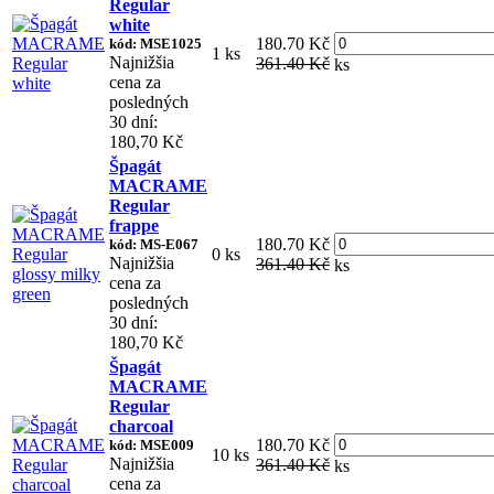
Regular
white
180.70 Kč
kód: MSE1025
1 ks
Najnižšia
361.40 Kč
ks
cena za
posledných
30 dní:
180,70 Kč
Špagát
MACRAME
Regular
frappe
180.70 Kč
kód: MS-E067
0 ks
Najnižšia
361.40 Kč
ks
cena za
posledných
30 dní:
180,70 Kč
Špagát
MACRAME
Regular
charcoal
180.70 Kč
kód: MSE009
10 ks
Najnižšia
361.40 Kč
ks
cena za