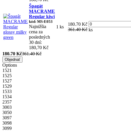
Špagát
MACRAME
Regular kiwi
kód: MS-E053
180.70 Kč
Najnižšia
1 ks
361.40 Kč
ks
cena za
posledných
30 dní:
180,70 Kč
180.70 Kč
361.40 Kč
Objednať
Options
1521
1525
1527
1529
1533
1534
2357
3003
3050
3097
3098
3099