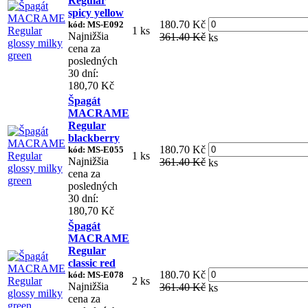
Regular
spicy yellow
180.70 Kč
kód: MS-E092
1 ks
Najnižšia
361.40 Kč
ks
cena za
posledných
30 dní:
180,70 Kč
Špagát
MACRAME
Regular
blackberry
180.70 Kč
kód: MS-E055
1 ks
Najnižšia
361.40 Kč
ks
cena za
posledných
30 dní:
180,70 Kč
Špagát
MACRAME
Regular
classic red
180.70 Kč
kód: MS-E078
2 ks
Najnižšia
361.40 Kč
ks
cena za