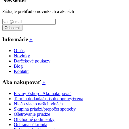
Newsletter
Získajte prehľad o novinkách a akciách
Odoberať
Informácie
+
O nás
Novinky
Darčekové poukazy
Blog
Kontakt
Ako nakupovať
+
E-vlny Eshop - Ako nakupovať
Termín dodania/spôsob dopravy+cena
Niečo viac o našich vlnách
Skupina priadzí/prepočet spotreby
Ošetrovanie priadze
Obchodné podmienky
Ochrana súkromia