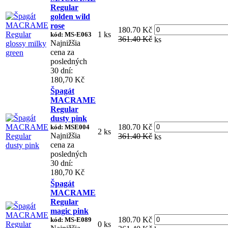
Regular
golden wild
rose
180.70 Kč
1 ks
kód: MS-E063
361.40 Kč
ks
Najnižšia
cena za
posledných
30 dní:
180,70 Kč
Špagát
MACRAME
Regular
dusty pink
180.70 Kč
kód: MSE004
2 ks
Najnižšia
361.40 Kč
ks
cena za
posledných
30 dní:
180,70 Kč
Špagát
MACRAME
Regular
magic pink
180.70 Kč
kód: MS-E089
0 ks