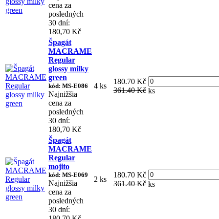
cena za
posledných
30 dní:
180,70 Kč
Špagát
MACRAME
Regular
glossy milky
green
180.70 Kč
4 ks
kód: MS-E086
361.40 Kč
ks
Najnižšia
cena za
posledných
30 dní:
180,70 Kč
Špagát
MACRAME
Regular
mojito
180.70 Kč
kód: MS-E069
2 ks
Najnižšia
361.40 Kč
ks
cena za
posledných
30 dní:
180,70 Kč