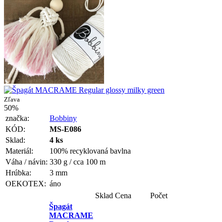
Zľava
50%
značka:
Bobbiny
KÓD:
MS-E086
Sklad:
4 ks
Materiál:
100% recyklovaná bavlna
Váha / návin:
330 g / cca 100 m
Hrúbka:
3 mm
OEKOTEX:
áno
Sklad
Cena
Počet
Špagát
MACRAME