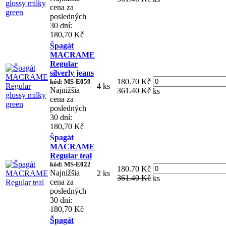
cena za
posledných
30 dní:
180,70 Kč
Špagát
MACRAME
Regular
silverly jeans
180.70 Kč
kód: MS-E059
4 ks
Najnižšia
361.40 Kč
ks
cena za
posledných
30 dní:
180,70 Kč
Špagát
MACRAME
Regular teal
kód: MS-E022
180.70 Kč
Najnižšia
2 ks
361.40 Kč
ks
cena za
posledných
30 dní:
180,70 Kč
Špagát