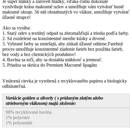
Je super mäkký a zároveň hladký, vďaka čomu dokonale
vyzdvihuje krásu makramé uzlov a umožňuje vám vytvárať husté
makramé okraje. 56 nití obsiahnutých vo vlákne, umožňuje vytvárať
úžasné strapce!
Ako sa vyrába:
1. Starý odev a textilný odpad sa zhromažďujú a triedia podľa farby.
2. Sú rozdelené na konzistentné menšie kúsky a drvené.
3. Vybrané farby sa zmiešajú, aby získali úžasné odtiene.Farebný
proces umožňuje konzistentné zladenie farieb bez použitia farieb,
bez vody a bez chemických produktov!
4. Bavlna sa točí, aby sa dosiahla mäkkosť a jemnosť.
5. Priadza sa skrúca do Premium Macramé špagátu
Vnútorná cievka je vyrobená z recyklovaného papiera a biologicky
odbúrateľná.
Variácie golden a silverly ( s pridaným zlatým alebo
strieborným vláknom) majú zloženie:
98% recyklovaná bavlna
1% polyester
1% polyamide