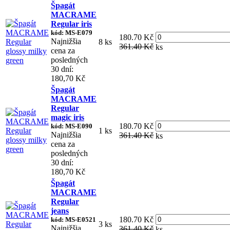
Špagát
MACRAME
Regular iris
kód: MS-E079
180.70 Kč
Najnižšia
8 ks
361.40 Kč
ks
cena za
posledných
30 dní:
180,70 Kč
Špagát
MACRAME
Regular
magic iris
180.70 Kč
kód: MS-E090
1 ks
Najnižšia
361.40 Kč
ks
cena za
posledných
30 dní:
180,70 Kč
Špagát
MACRAME
Regular
jeans
180.70 Kč
kód: MS-E0521
3 ks
Najnižšia
361.40 Kč
ks