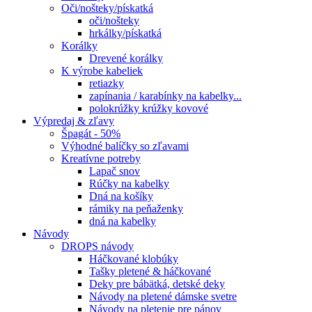
Oči/nošteky/pískatká
oči/nošteky
hrkálky/pískatká
Korálky
Drevené korálky
K výrobe kabeliek
retiazky
zapínania / karabínky na kabelky...
polokrúžky krúžky kovové
Výpredaj & zľavy
Špagát - 50%
Výhodné balíčky so zľavami
Kreatívne potreby
Lapač snov
Rúčky na kabelky
Dná na košíky
rámiky na peňaženky
dná na kabelky
Návody
DROPS návody
Háčkované klobúky
Tašky pletené & háčkované
Deky pre bábätká, detské deky
Návody na pletené dámske svetre
Návody na pletenie pre pánov