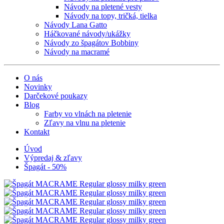
Návody na pletené vesty
Návody na topy, tričká, tielka
Návody Lana Gatto
Háčkované návody/ukážky
Návody zo špagátov Bobbiny
Návody na macramé
O nás
Novinky
Darčekové poukazy
Blog
Farby vo vlnách na pletenie
Zľavy na vlnu na pletenie
Kontakt
Úvod
Výpredaj & zľavy
Špagát - 50%