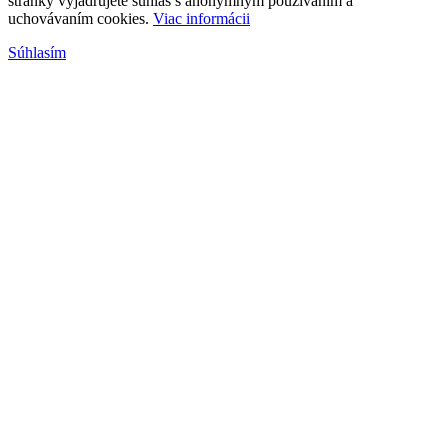
stránky vyjadrujete súhlas s anonymným používaním a
uchovávaním cookies.
Viac informácii
Súhlasím