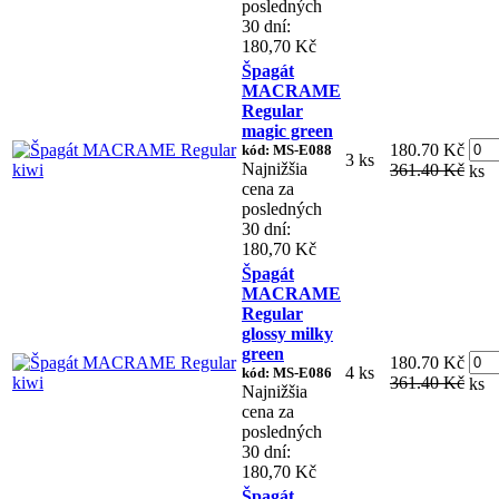
posledných
30 dní:
180,70 Kč
Špagát
MACRAME
Regular
magic green
180.70 Kč
kód: MS-E088
3 ks
Najnižšia
361.40 Kč
ks
cena za
posledných
30 dní:
180,70 Kč
Špagát
MACRAME
Regular
glossy milky
green
180.70 Kč
4 ks
kód: MS-E086
361.40 Kč
ks
Najnižšia
cena za
posledných
30 dní:
180,70 Kč
Špagát