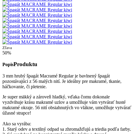
Zľava
50%
Produktu
Popis
3 mm hrubý špagát Macramé Regular je bavlnený špagát
pozostávajúci z 56 malých nití. Je ideálny pre makramé, tkanie,
háčkovanie, či pletenie.
Je super mäkký a zároveň hladký, vďaka čomu dokonale
vyzdvihuje krásu makramé uzlov a umožňuje vám vytvárať husté
makramé okraje. 56 nití obsiahnutých vo vlákne, umožňuje vytvárať
úžasné strapce!
Ako sa vyrába:
1. Starý odev a textilný odpad sa zhromažďujú a triedia podľa farby.