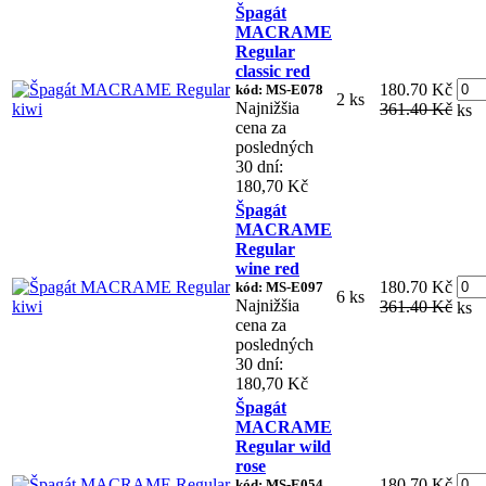
Špagát
MACRAME
Regular
classic red
180.70 Kč
kód: MS-E078
2 ks
Najnižšia
361.40 Kč
ks
cena za
posledných
30 dní:
180,70 Kč
Špagát
MACRAME
Regular
wine red
180.70 Kč
kód: MS-E097
6 ks
Najnižšia
361.40 Kč
ks
cena za
posledných
30 dní:
180,70 Kč
Špagát
MACRAME
Regular wild
rose
180.70 Kč
kód: MS-E054