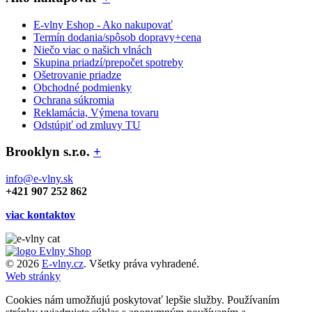
E-vlny Eshop - Ako nakupovať
Termín dodania/spôsob dopravy+cena
Niečo viac o našich vlnách
Skupina priadzí/prepočet spotreby
Ošetrovanie priadze
Obchodné podmienky
Ochrana súkromia
Reklamácia, Výmena tovaru
Odstúpiť od zmluvy TU
Brooklyn s.r.o.
+
info@e-vlny.sk
+421 907 252 862
viac kontaktov
© 2026
E-vlny.cz
. Všetky práva vyhradené.
Web stránky
Cookies nám umožňujú poskytovať lepšie služby. Používaním