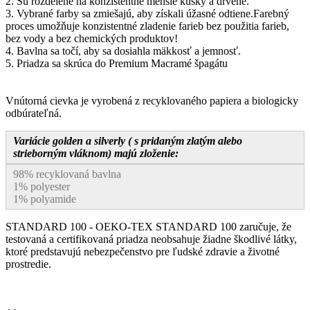
2. Sú rozdelené na konzistentné menšie kúsky a drvené.
3. Vybrané farby sa zmiešajú, aby získali úžasné odtiene.Farebný
proces umožňuje konzistentné zladenie farieb bez použitia farieb,
bez vody a bez chemických produktov!
4. Bavlna sa točí, aby sa dosiahla mäkkosť a jemnosť.
5. Priadza sa skrúca do Premium Macramé špagátu
Vnútorná cievka je vyrobená z recyklovaného papiera a biologicky
odbúrateľná.
Variácie golden a silverly ( s pridaným zlatým alebo
strieborným vláknom) majú zloženie:
98% recyklovaná bavlna
1% polyester
1% polyamide
STANDARD 100 - OEKO-TEX STANDARD 100 zaručuje, že
testovaná a certifikovaná priadza neobsahuje žiadne škodlivé látky,
ktoré predstavujú nebezpečenstvo pre ľudské zdravie a životné
prostredie.