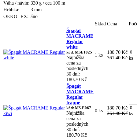
Váha / návin:
330 g / cca 100 m
Hrúbka:
3 mm
OEKOTEX:
áno
Sklad
Cena
Poč
Špagát
MACRAME
Regular
white
180.70 Kč
kód: MSE1025
1 ks
Najnižšia
361.40 Kč
ks
cena za
posledných
30 dní:
180,70 Kč
Špagát
MACRAME
Regular
frappe
180.70 Kč
kód: MS-E067
0 ks
Najnižšia
361.40 Kč
ks
cena za
posledných
30 dní:
180,70 Kč