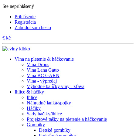
Ste neprihlásený
Prihlásenie
Registrácia
Zabudol som heslo
€
kč
Vlna na pletenie & háčkovanie
Vlna Drops
Vlna Lana Gatto
Vlna BC GARN
Vlna - výpredaj
Výhodné balíčky vlny - zľava
Ihlice & háčiky
Ihlice
Náhradné lanká/spojky
Háčiky
Sady háčiky/ihlice
Projektové tašky na pletenie a háčkovanie
Gombíky
Detské gombíky
Perleťové gombíky