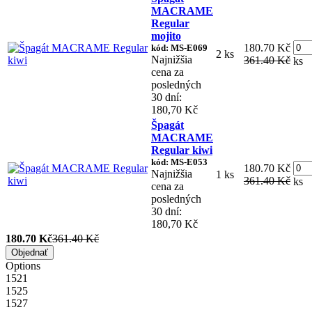
MACRAME
Regular
mojito
180.70 Kč
kód: MS-E069
2 ks
Najnižšia
361.40 Kč
ks
cena za
posledných
30 dní:
180,70 Kč
Špagát
MACRAME
Regular kiwi
kód: MS-E053
180.70 Kč
Najnižšia
1 ks
361.40 Kč
ks
cena za
posledných
30 dní:
180,70 Kč
180.70 Kč
361.40 Kč
Objednať
Options
1521
1525
1527