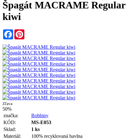
Špagát MACRAME Regular
kiwi
Facebook
Pinterest
Zľava
50%
značka:
Bobbiny
KÓD:
MS-E053
Sklad:
1 ks
Materiál:
100% recyklovaná bavlna