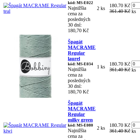
kód: MS-E022
180.70 Kč
Najnižšia
2 ks
361.40 Kč
ks
cena za
posledných
30 dní:
180,70 Kč
Špagát
MACRAME
Regular
laurel
180.70 Kč
kód: MS-E034
1 ks
Najnižšia
361.40 Kč
ks
cena za
posledných
30 dní:
180,70 Kč
Špagát
MACRAME
Regular
milky green
180.70 Kč
kód: MS-E080
2 ks
Najnižšia
361.40 Kč
ks
cena za