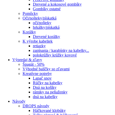
Drevené a kokosové gombíky
Gombíky ostatné
Pomôcky
Oči/nošteky/pískatká
oči/nošteky
hrkálky/pískatká
Korálky
Drevené korálky
K výrobe kabeliek
retiazky
zapínania / karabínky na kabelky...
polokrúžky krúžky kovové
Výpredaj & zľavy
Špagát - 50%
Výhodné balíčky so zľavami
Kreatívne potreby
Lapač snov
Rúčky na kabelky
Dná na košíky
rámiky na peňaženky
dná na kabelky
Návody
DROPS návody
Háčkované klobúky