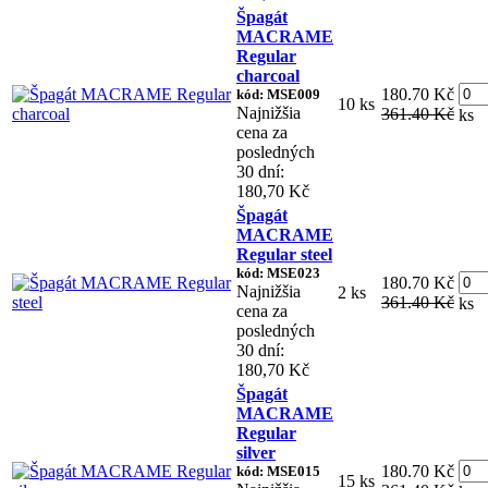
Špagát
MACRAME
Regular
charcoal
180.70 Kč
kód: MSE009
10 ks
Najnižšia
361.40 Kč
ks
cena za
posledných
30 dní:
180,70 Kč
Špagát
MACRAME
Regular steel
kód: MSE023
180.70 Kč
Najnižšia
2 ks
361.40 Kč
ks
cena za
posledných
30 dní:
180,70 Kč
Špagát
MACRAME
Regular
silver
180.70 Kč
kód: MSE015
15 ks