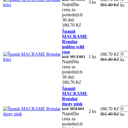
3 ks
Najnižšia
361.40 Kč
ks
cena za
posledných
30 dní:
180,70 Kč
Špagát
MACRAME
Regular
golden wild
rose
180.70 Kč
1 ks
kód: MS-E063
361.40 Kč
ks
Najnižšia
cena za
posledných
30 dní:
180,70 Kč
Špagát
MACRAME
Regular
dusty pink
180.70 Kč
kód: MSE004
2 ks
Najnižšia
361.40 Kč
ks
cena za
posledných