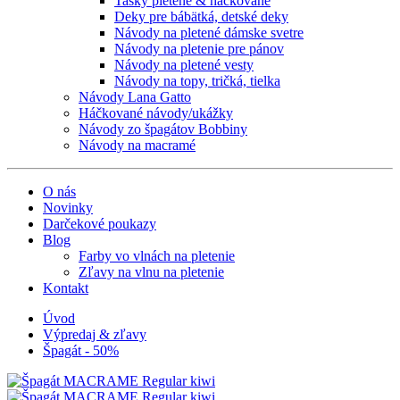
Tašky pletené & háčkované
Deky pre bábätká, detské deky
Návody na pletené dámske svetre
Návody na pletenie pre pánov
Návody na pletené vesty
Návody na topy, tričká, tielka
Návody Lana Gatto
Háčkované návody/ukážky
Návody zo špagátov Bobbiny
Návody na macramé
O nás
Novinky
Darčekové poukazy
Blog
Farby vo vlnách na pletenie
Zľavy na vlnu na pletenie
Kontakt
Úvod
Výpredaj & zľavy
Špagát - 50%