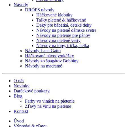
Návody
DROPS návody
Háčkované klobúky
Tašky pletené & háčkované
Deky pre bábätká, detské deky
Návody na pletené dámske svetre
Návody na pletenie pre pánov
Návody na pletené vesty
Návody na topy, tričká, tielka
Návody Lana Gatto
Háčkované návody/ukážky
Návody zo špagátov Bobbiny
Návody na macramé
O nás
Novinky
Darčekové poukazy
Blog
Farby vo vlnách na pletenie
Zľavy na vlnu na pletenie
Kontakt
Úvod
Výpredaj & zľavy