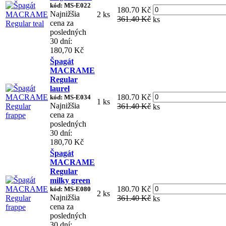
kód: MS-E022
180.70 Kč
Najnižšia
2 ks
361.40 Kč
ks
cena za
posledných
30 dní:
180,70 Kč
Špagát
MACRAME
Regular
laurel
180.70 Kč
kód: MS-E034
1 ks
Najnižšia
361.40 Kč
ks
cena za
posledných
30 dní:
180,70 Kč
Špagát
MACRAME
Regular
milky green
180.70 Kč
kód: MS-E080
2 ks
Najnižšia
361.40 Kč
ks
cena za
posledných
30 dní: