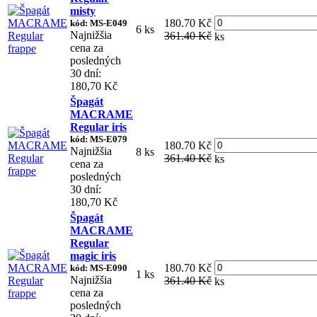
misty
180.70 Kč
kód: MS-E049
6 ks
Najnižšia
361.40 Kč
ks
cena za
posledných
30 dní:
180,70 Kč
Špagát
MACRAME
Regular iris
kód: MS-E079
180.70 Kč
Najnižšia
8 ks
361.40 Kč
ks
cena za
posledných
30 dní:
180,70 Kč
Špagát
MACRAME
Regular
magic iris
180.70 Kč
kód: MS-E090
1 ks
Najnižšia
361.40 Kč
ks
cena za
posledných