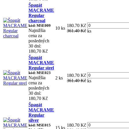
Špagát
MACRAME
Regular
charcoal
180.70 Kč
kód: MSE009
10 ks
Najnižšia
361.40 Kč
ks
cena za
posledných
30 dní:
180,70 Kč
Špagát
MACRAME
Regular steel
kód: MSE023
180.70 Kč
Najnižšia
2 ks
361.40 Kč
ks
cena za
posledných
30 dní:
180,70 Kč
Špagát
MACRAME
Regular
silver
180.70 Kč
kód: MSE015
15 ks