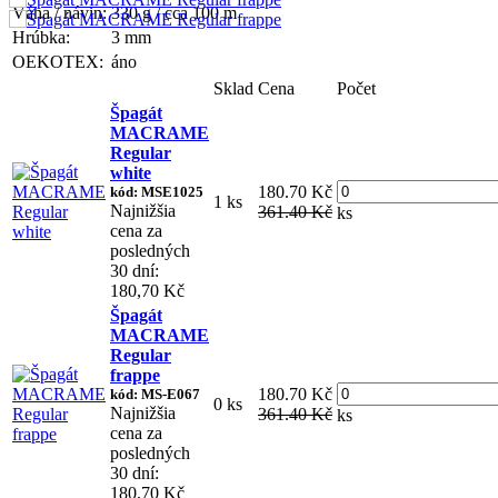
Váha / návin:
330 g / cca 100 m
Hrúbka:
3 mm
OEKOTEX:
áno
Sklad
Cena
Počet
Špagát
MACRAME
Regular
white
180.70 Kč
kód: MSE1025
1 ks
Najnižšia
361.40 Kč
ks
cena za
posledných
30 dní:
180,70 Kč
Špagát
MACRAME
Regular
frappe
180.70 Kč
kód: MS-E067
0 ks
Najnižšia
361.40 Kč
ks
cena za
posledných
30 dní:
180,70 Kč