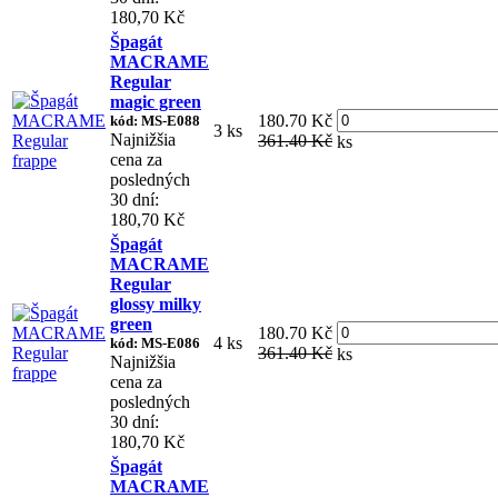
180,70 Kč
Špagát
MACRAME
Regular
magic green
180.70 Kč
kód: MS-E088
3 ks
Najnižšia
361.40 Kč
ks
cena za
posledných
30 dní:
180,70 Kč
Špagát
MACRAME
Regular
glossy milky
green
180.70 Kč
4 ks
kód: MS-E086
361.40 Kč
ks
Najnižšia
cena za
posledných
30 dní:
180,70 Kč
Špagát
MACRAME