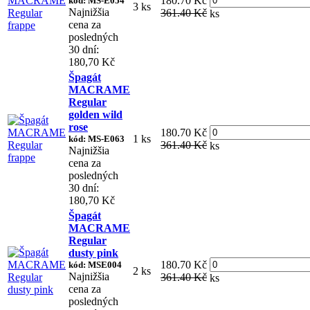
180.70 Kč
kód: MS-E054
3 ks
Najnižšia
361.40 Kč
ks
cena za
posledných
30 dní:
180,70 Kč
Špagát
MACRAME
Regular
golden wild
rose
180.70 Kč
1 ks
kód: MS-E063
361.40 Kč
ks
Najnižšia
cena za
posledných
30 dní:
180,70 Kč
Špagát
MACRAME
Regular
dusty pink
180.70 Kč
kód: MSE004
2 ks
Najnižšia
361.40 Kč
ks
cena za
posledných