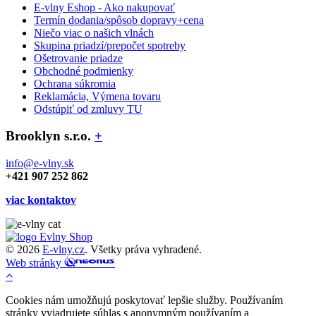
E-vlny Eshop - Ako nakupovať
Termín dodania/spôsob dopravy+cena
Niečo viac o našich vlnách
Skupina priadzí/prepočet spotreby
Ošetrovanie priadze
Obchodné podmienky
Ochrana súkromia
Reklamácia, Výmena tovaru
Odstúpiť od zmluvy TU
Brooklyn s.r.o.
+
info@e-vlny.sk
+421 907 252 862
viac kontaktov
© 2026
E-vlny.cz
. Všetky práva vyhradené.
Web stránky
Cookies nám umožňujú poskytovať lepšie služby. Používaním
stránky vyjadrujete súhlas s anonymným používaním a