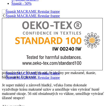
Špagát - 50%
Zľava
50%
Produktu
Popis
3 mm hrubý špagát Macramé Regular je bavlnený špagát
pozostávajúci z 56 malých nití. Je ideálny pre makramé, tkanie,
háčkovanie, či pletenie.
Je super mäkký a zároveň hladký, vďaka čomu dokonale
vyzdvihuje krásu makramé uzlov a umožňuje vám vytvárať husté
makramé okraje. 56 nití obsiahnutých vo vlákne, umožňuje vytvárať
úžasné strapce!