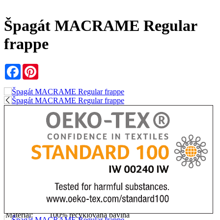
Špagát MACRAME Regular
frappe
Facebook
Pinterest
Zľava
50%
značka:
Bobbiny
KÓD:
MS-E067
Sklad:
na objednávku
Materiál:
100% recyklovaná bavlna