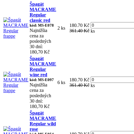
Špagát
MACRAME
Regular
classic red
180.70 Kč
kód: MS-E078
2 ks
Najnižšia
361.40 Kč
ks
cena za
posledných
30 dní:
180,70 Kč
Špagát
MACRAME
Regular
wine red
180.70 Kč
kód: MS-E097
6 ks
Najnižšia
361.40 Kč
ks
cena za
posledných
30 dní:
180,70 Kč
Špagát
MACRAME
Regular wild
rose