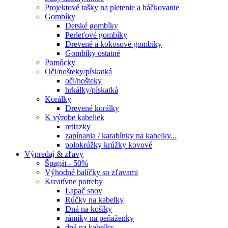
Projektové tašky na pletenie a háčkovanie
Gombíky
Detské gombíky
Perleťové gombíky
Drevené a kokosové gombíky
Gombíky ostatné
Pomôcky
Oči/nošteky/pískatká
oči/nošteky
hrkálky/pískatká
Korálky
Drevené korálky
K výrobe kabeliek
retiazky
zapínania / karabínky na kabelky...
polokrúžky krúžky kovové
Výpredaj & zľavy
Špagát - 50%
Výhodné balíčky so zľavami
Kreatívne potreby
Lapač snov
Rúčky na kabelky
Dná na košíky
rámiky na peňaženky
dná na kabelky