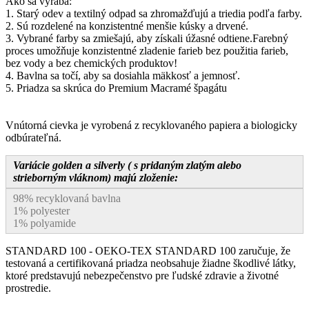
Ako sa vyrába:
1. Starý odev a textilný odpad sa zhromažďujú a triedia podľa farby.
2. Sú rozdelené na konzistentné menšie kúsky a drvené.
3. Vybrané farby sa zmiešajú, aby získali úžasné odtiene.Farebný
proces umožňuje konzistentné zladenie farieb bez použitia farieb,
bez vody a bez chemických produktov!
4. Bavlna sa točí, aby sa dosiahla mäkkosť a jemnosť.
5. Priadza sa skrúca do Premium Macramé špagátu
Vnútorná cievka je vyrobená z recyklovaného papiera a biologicky
odbúrateľná.
Variácie golden a silverly ( s pridaným zlatým alebo
strieborným vláknom) majú zloženie:
98% recyklovaná bavlna
1% polyester
1% polyamide
STANDARD 100 - OEKO-TEX STANDARD 100 zaručuje, že
testovaná a certifikovaná priadza neobsahuje žiadne škodlivé látky,
ktoré predstavujú nebezpečenstvo pre ľudské zdravie a životné
prostredie.