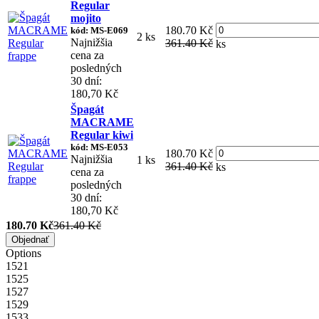
Regular
mojito
180.70 Kč
kód: MS-E069
2 ks
Najnižšia
361.40 Kč
ks
cena za
posledných
30 dní:
180,70 Kč
Špagát
MACRAME
Regular kiwi
kód: MS-E053
180.70 Kč
Najnižšia
1 ks
361.40 Kč
ks
cena za
posledných
30 dní:
180,70 Kč
180.70 Kč
361.40 Kč
Objednať
Options
1521
1525
1527
1529
1533