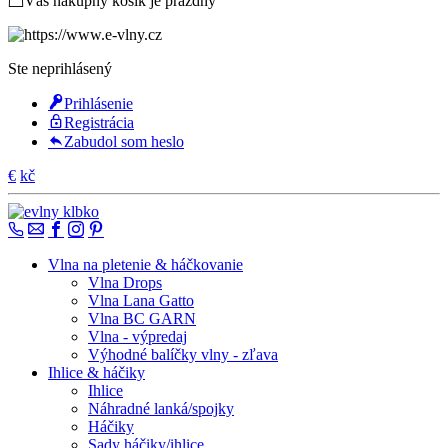
Váš nákupný košík je prázdny
Ste neprihlásený
Prihlásenie
Registrácia
Zabudol som heslo
€
kč
Vlna na pletenie & háčkovanie
Vlna Drops
Vlna Lana Gatto
Vlna BC GARN
Vlna - výpredaj
Výhodné balíčky vlny - zľava
Ihlice & háčiky
Ihlice
Náhradné lanká/spojky
Háčiky
Sady háčiky/ihlice