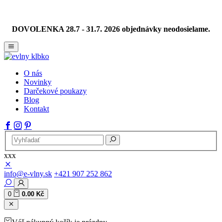
DOVOLENKA 28.7 - 31.7. 2026 objednávky neodosielame.
O nás
Novinky
Darčekové poukazy
Blog
Kontakt
xxx
info@e-vlny.sk
+421 907 252 862
0
0.00 Kč